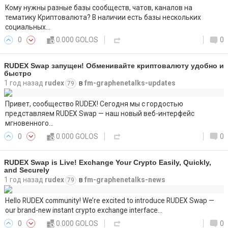
Кому нужны разные базы сообществ, чатов, каналов на
тематику Криптовалюта? В наличии есть базы нескольких
социальных…
0
0.000 GOLOS
0
RUDEX Swap запущен! Обменивайте криптовалюту удобно и
быстро
1 год назад
rudex
в
fm-graphenetalks-updates
79
Привет, сообщество RUDEX! Сегодня мы с гордостью
представляем RUDEX Swap — наш новый веб-интерфейс
мгновенного…
0
0.000 GOLOS
0
RUDEX Swap is Live! Exchange Your Crypto Easily, Quickly,
and Securely
1 год назад
rudex
в
fm-graphenetalks-news
79
Hello RUDEX community! We’re excited to introduce RUDEX Swap —
our brand-new instant crypto exchange interface…
0
0.000 GOLOS
0