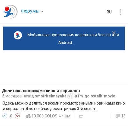
Форумы
RU
×
Мобильные приложения кошелька и блогов для
Android...
Делитесь новинками кино и сериалов
6 месяцев назад
smotritelmayaka
в
fm-golostalk-movie
91
Здесь можно делиться всеми просмотренными новинками кино
и сериалов. Я вот сейчас досматриваю 3-й сезон…
0
10.000 GOLOS
13
+
1 UIA