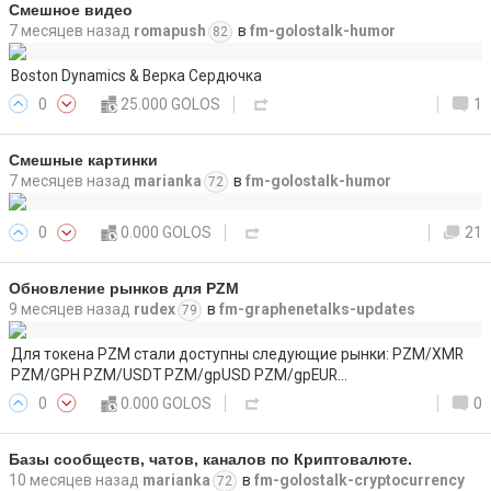
Смешное видео
7 месяцев назад
romapush
в
fm-golostalk-humor
82
Boston Dynamics & Верка Сердючка
0
25.000 GOLOS
1
Смешные картинки
7 месяцев назад
marianka
в
fm-golostalk-humor
72
0
0.000 GOLOS
21
Обновление рынков для PZM
9 месяцев назад
rudex
в
fm-graphenetalks-updates
79
Для токена PZM стали доступны следующие рынки: PZM/XMR
PZM/GPH PZM/USDT PZM/gpUSD PZM/gpEUR…
0
0.000 GOLOS
0
Базы сообществ, чатов, каналов по Криптовалюте.
10 месяцев назад
marianka
в
fm-golostalk-cryptocurrency
72