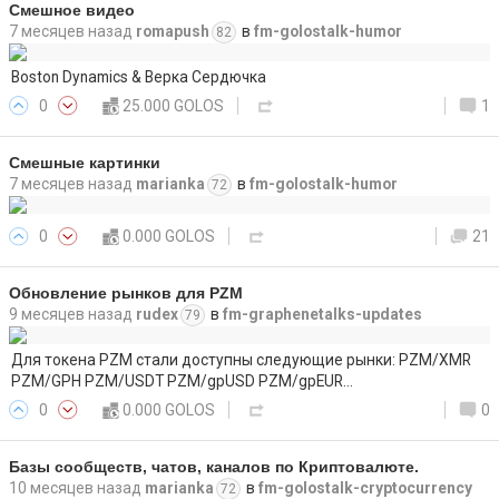
Смешное видео
7 месяцев назад
romapush
в
fm-golostalk-humor
82
Boston Dynamics & Верка Сердючка
0
25.000 GOLOS
1
Смешные картинки
7 месяцев назад
marianka
в
fm-golostalk-humor
72
0
0.000 GOLOS
21
Обновление рынков для PZM
9 месяцев назад
rudex
в
fm-graphenetalks-updates
79
Для токена PZM стали доступны следующие рынки: PZM/XMR
PZM/GPH PZM/USDT PZM/gpUSD PZM/gpEUR…
0
0.000 GOLOS
0
Базы сообществ, чатов, каналов по Криптовалюте.
10 месяцев назад
marianka
в
fm-golostalk-cryptocurrency
72