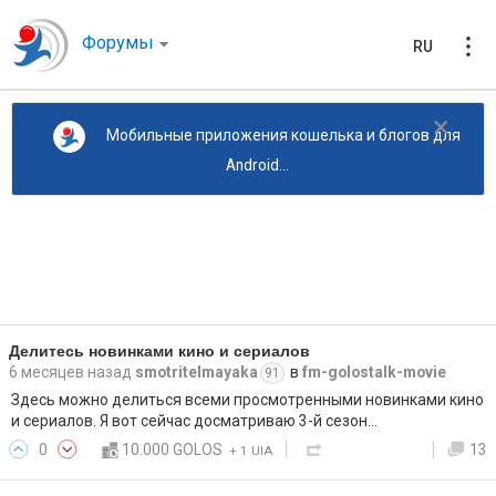
Форумы
RU
×
Мобильные приложения кошелька и блогов для
Android...
Делитесь новинками кино и сериалов
6 месяцев назад
smotritelmayaka
в
fm-golostalk-movie
91
Здесь можно делиться всеми просмотренными новинками кино
и сериалов. Я вот сейчас досматриваю 3-й сезон…
0
10.000 GOLOS
13
+
1 UIA