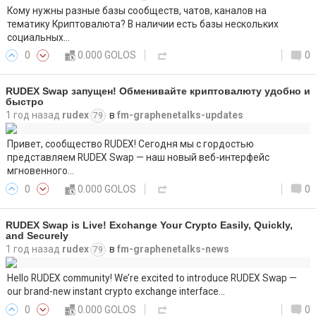
Кому нужны разные базы сообществ, чатов, каналов на
тематику Криптовалюта? В наличии есть базы нескольких
социальных…
0
0.000 GOLOS
0
RUDEX Swap запущен! Обменивайте криптовалюту удобно и
быстро
1 год назад
rudex
в
fm-graphenetalks-updates
79
Привет, сообщество RUDEX! Сегодня мы с гордостью
представляем RUDEX Swap — наш новый веб-интерфейс
мгновенного…
0
0.000 GOLOS
0
RUDEX Swap is Live! Exchange Your Crypto Easily, Quickly,
and Securely
1 год назад
rudex
в
fm-graphenetalks-news
79
Hello RUDEX community! We’re excited to introduce RUDEX Swap —
our brand-new instant crypto exchange interface…
0
0.000 GOLOS
0