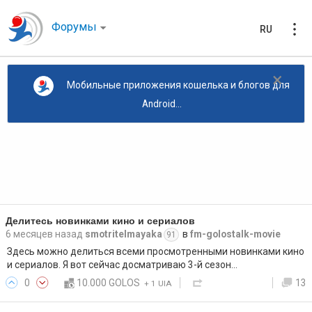
Форумы
RU
×
Мобильные приложения кошелька и блогов для
Android...
Делитесь новинками кино и сериалов
6 месяцев назад
smotritelmayaka
в
fm-golostalk-movie
91
Здесь можно делиться всеми просмотренными новинками кино
и сериалов. Я вот сейчас досматриваю 3-й сезон…
0
10.000 GOLOS
13
+
1 UIA