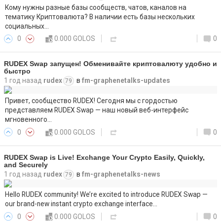
Кому нужны разные базы сообществ, чатов, каналов на
тематику Криптовалюта? В наличии есть базы нескольких
социальных…
0
0.000 GOLOS
0
RUDEX Swap запущен! Обменивайте криптовалюту удобно и
быстро
1 год назад
rudex
в
fm-graphenetalks-updates
79
Привет, сообщество RUDEX! Сегодня мы с гордостью
представляем RUDEX Swap — наш новый веб-интерфейс
мгновенного…
0
0.000 GOLOS
0
RUDEX Swap is Live! Exchange Your Crypto Easily, Quickly,
and Securely
1 год назад
rudex
в
fm-graphenetalks-news
79
Hello RUDEX community! We’re excited to introduce RUDEX Swap —
our brand-new instant crypto exchange interface…
0
0.000 GOLOS
0