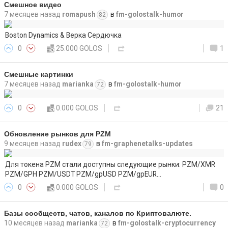
Смешное видео
7 месяцев назад
romapush
в
fm-golostalk-humor
82
Boston Dynamics & Верка Сердючка
0
25.000 GOLOS
1
Смешные картинки
7 месяцев назад
marianka
в
fm-golostalk-humor
72
0
0.000 GOLOS
21
Обновление рынков для PZM
9 месяцев назад
rudex
в
fm-graphenetalks-updates
79
Для токена PZM стали доступны следующие рынки: PZM/XMR
PZM/GPH PZM/USDT PZM/gpUSD PZM/gpEUR…
0
0.000 GOLOS
0
Базы сообществ, чатов, каналов по Криптовалюте.
10 месяцев назад
marianka
в
fm-golostalk-cryptocurrency
72