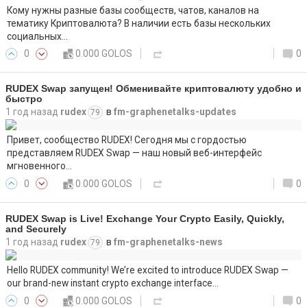
Кому нужны разные базы сообществ, чатов, каналов на
тематику Криптовалюта? В наличии есть базы нескольких
социальных…
0
0.000 GOLOS
0
RUDEX Swap запущен! Обменивайте криптовалюту удобно и
быстро
1 год назад
rudex
в
fm-graphenetalks-updates
79
Привет, сообщество RUDEX! Сегодня мы с гордостью
представляем RUDEX Swap — наш новый веб-интерфейс
мгновенного…
0
0.000 GOLOS
0
RUDEX Swap is Live! Exchange Your Crypto Easily, Quickly,
and Securely
1 год назад
rudex
в
fm-graphenetalks-news
79
Hello RUDEX community! We’re excited to introduce RUDEX Swap —
our brand-new instant crypto exchange interface…
0
0.000 GOLOS
0