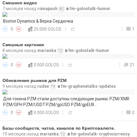
Смешное видео
7 месяцев назад
romapush
в
fm-golostalk-humor
82
Boston Dynamics & Верка Сердючка
0
25.000 GOLOS
1
Смешные картинки
8 месяцев назад
marianka
в
fm-golostalk-humor
72
0
0.000 GOLOS
21
Обновление рынков для PZM
9 месяцев назад
rudex
в
fm-graphenetalks-updates
79
Для токена PZM стали доступны следующие рынки: PZM/XMR
PZM/GPH PZM/USDT PZM/gpUSD PZM/gpEUR…
0
0.000 GOLOS
0
Базы сообществ, чатов, каналов по Криптовалюте.
10 месяцев назад
marianka
в
fm-golostalk-cryptocurrency
72