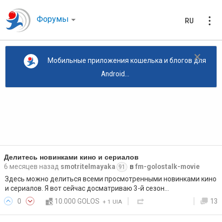
Форумы
RU
×
Мобильные приложения кошелька и блогов для
Android...
Делитесь новинками кино и сериалов
6 месяцев назад
smotritelmayaka
в
fm-golostalk-movie
91
Здесь можно делиться всеми просмотренными новинками кино
и сериалов. Я вот сейчас досматриваю 3-й сезон…
0
10.000 GOLOS
13
+
1 UIA