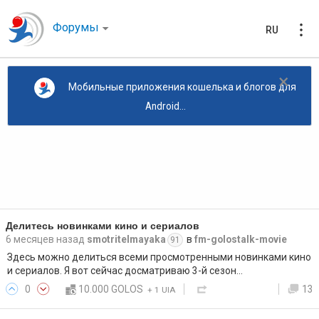
Форумы
RU
×
Мобильные приложения кошелька и блогов для
Android...
Делитесь новинками кино и сериалов
6 месяцев назад
smotritelmayaka
в
fm-golostalk-movie
91
Здесь можно делиться всеми просмотренными новинками кино
и сериалов. Я вот сейчас досматриваю 3-й сезон…
0
10.000 GOLOS
13
+
1 UIA