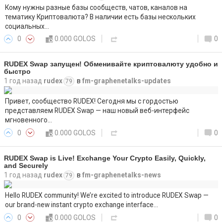
Кому нужны разные базы сообществ, чатов, каналов на
тематику Криптовалюта? В наличии есть базы нескольких
социальных…
0
0.000 GOLOS
0
RUDEX Swap запущен! Обменивайте криптовалюту удобно и
быстро
1 год назад
rudex
в
fm-graphenetalks-updates
79
Привет, сообщество RUDEX! Сегодня мы с гордостью
представляем RUDEX Swap — наш новый веб-интерфейс
мгновенного…
0
0.000 GOLOS
0
RUDEX Swap is Live! Exchange Your Crypto Easily, Quickly,
and Securely
1 год назад
rudex
в
fm-graphenetalks-news
79
Hello RUDEX community! We’re excited to introduce RUDEX Swap —
our brand-new instant crypto exchange interface…
0
0.000 GOLOS
0