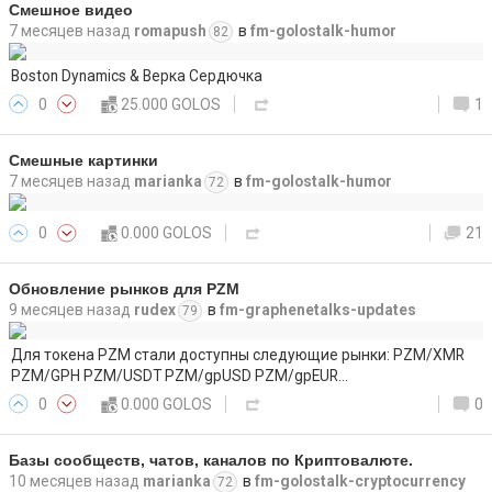
Смешное видео
7 месяцев назад
romapush
в
fm-golostalk-humor
82
Boston Dynamics & Верка Сердючка
0
25.000 GOLOS
1
Смешные картинки
7 месяцев назад
marianka
в
fm-golostalk-humor
72
0
0.000 GOLOS
21
Обновление рынков для PZM
9 месяцев назад
rudex
в
fm-graphenetalks-updates
79
Для токена PZM стали доступны следующие рынки: PZM/XMR
PZM/GPH PZM/USDT PZM/gpUSD PZM/gpEUR…
0
0.000 GOLOS
0
Базы сообществ, чатов, каналов по Криптовалюте.
10 месяцев назад
marianka
в
fm-golostalk-cryptocurrency
72