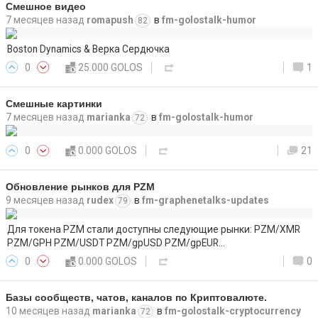
Смешное видео
7 месяцев назад
romapush
в
fm-golostalk-humor
82
Boston Dynamics & Верка Сердючка
0
25.000 GOLOS
1
Смешные картинки
7 месяцев назад
marianka
в
fm-golostalk-humor
72
0
0.000 GOLOS
21
Обновление рынков для PZM
9 месяцев назад
rudex
в
fm-graphenetalks-updates
79
Для токена PZM стали доступны следующие рынки: PZM/XMR
PZM/GPH PZM/USDT PZM/gpUSD PZM/gpEUR…
0
0.000 GOLOS
0
Базы сообществ, чатов, каналов по Криптовалюте.
10 месяцев назад
marianka
в
fm-golostalk-cryptocurrency
72