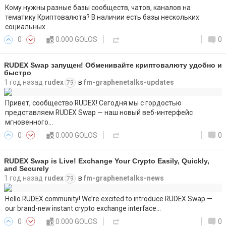
Кому нужны разные базы сообществ, чатов, каналов на
тематику Криптовалюта? В наличии есть базы нескольких
социальных…
0
0.000 GOLOS
0
RUDEX Swap запущен! Обменивайте криптовалюту удобно и
быстро
1 год назад
rudex
в
fm-graphenetalks-updates
79
Привет, сообщество RUDEX! Сегодня мы с гордостью
представляем RUDEX Swap — наш новый веб-интерфейс
мгновенного…
0
0.000 GOLOS
0
RUDEX Swap is Live! Exchange Your Crypto Easily, Quickly,
and Securely
1 год назад
rudex
в
fm-graphenetalks-news
79
Hello RUDEX community! We’re excited to introduce RUDEX Swap —
our brand-new instant crypto exchange interface…
0
0.000 GOLOS
0