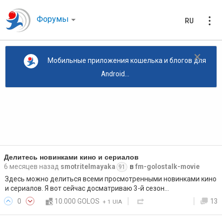
Форумы
RU
×
Мобильные приложения кошелька и блогов для
Android...
Делитесь новинками кино и сериалов
6 месяцев назад
smotritelmayaka
в
fm-golostalk-movie
91
Здесь можно делиться всеми просмотренными новинками кино
и сериалов. Я вот сейчас досматриваю 3-й сезон…
0
10.000 GOLOS
13
+
1 UIA