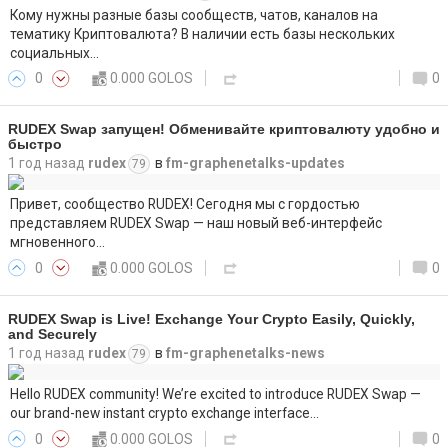
Кому нужны разные базы сообществ, чатов, каналов на
тематику Криптовалюта? В наличии есть базы нескольких
социальных…
0
0.000 GOLOS
0
RUDEX Swap запущен! Обменивайте криптовалюту удобно и
быстро
1 год назад
rudex
в
fm-graphenetalks-updates
79
Привет, сообщество RUDEX! Сегодня мы с гордостью
представляем RUDEX Swap — наш новый веб-интерфейс
мгновенного…
0
0.000 GOLOS
0
RUDEX Swap is Live! Exchange Your Crypto Easily, Quickly,
and Securely
1 год назад
rudex
в
fm-graphenetalks-news
79
Hello RUDEX community! We’re excited to introduce RUDEX Swap —
our brand-new instant crypto exchange interface…
0
0.000 GOLOS
0