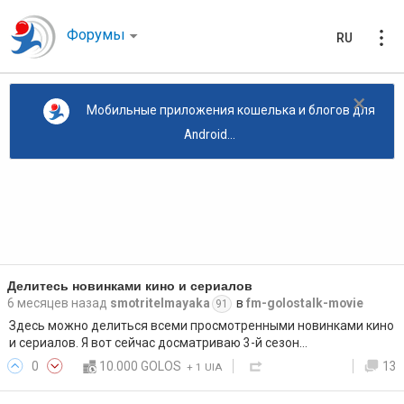
Форумы
RU
×
Мобильные приложения кошелька и блогов для
Android...
Делитесь новинками кино и сериалов
6 месяцев назад
smotritelmayaka
в
fm-golostalk-movie
91
Здесь можно делиться всеми просмотренными новинками кино
и сериалов. Я вот сейчас досматриваю 3-й сезон…
0
10.000 GOLOS
13
+
1 UIA