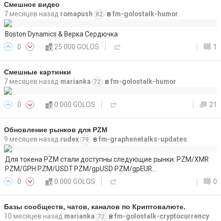
Смешное видео
7 месяцев назад
romapush
в
fm-golostalk-humor
82
Boston Dynamics & Верка Сердючка
0
25.000 GOLOS
1
Смешные картинки
7 месяцев назад
marianka
в
fm-golostalk-humor
72
0
0.000 GOLOS
21
Обновление рынков для PZM
9 месяцев назад
rudex
в
fm-graphenetalks-updates
79
Для токена PZM стали доступны следующие рынки: PZM/XMR
PZM/GPH PZM/USDT PZM/gpUSD PZM/gpEUR…
0
0.000 GOLOS
0
Базы сообществ, чатов, каналов по Криптовалюте.
10 месяцев назад
marianka
в
fm-golostalk-cryptocurrency
72