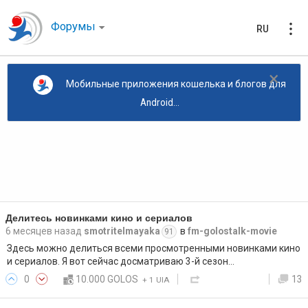
Форумы
RU
×
Мобильные приложения кошелька и блогов для
Android...
Делитесь новинками кино и сериалов
6 месяцев назад
smotritelmayaka
в
fm-golostalk-movie
91
Здесь можно делиться всеми просмотренными новинками кино
и сериалов. Я вот сейчас досматриваю 3-й сезон…
0
10.000 GOLOS
13
+
1 UIA