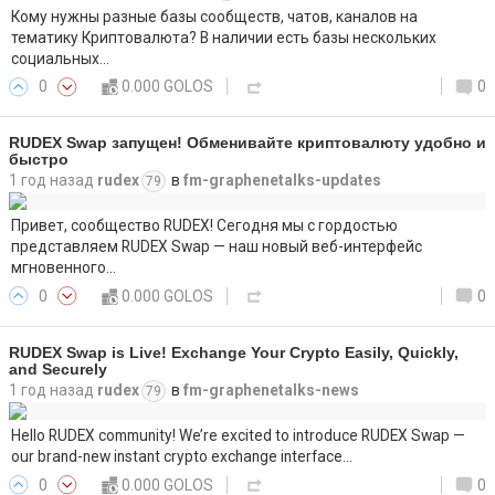
Кому нужны разные базы сообществ, чатов, каналов на
тематику Криптовалюта? В наличии есть базы нескольких
социальных…
0
0.000 GOLOS
0
RUDEX Swap запущен! Обменивайте криптовалюту удобно и
быстро
1 год назад
rudex
в
fm-graphenetalks-updates
79
Привет, сообщество RUDEX! Сегодня мы с гордостью
представляем RUDEX Swap — наш новый веб-интерфейс
мгновенного…
0
0.000 GOLOS
0
RUDEX Swap is Live! Exchange Your Crypto Easily, Quickly,
and Securely
1 год назад
rudex
в
fm-graphenetalks-news
79
Hello RUDEX community! We’re excited to introduce RUDEX Swap —
our brand-new instant crypto exchange interface…
0
0.000 GOLOS
0