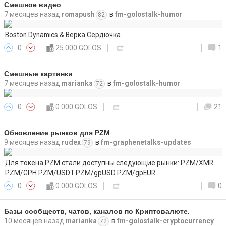
Смешное видео
7 месяцев назад
romapush
в
fm-golostalk-humor
82
Boston Dynamics & Верка Сердючка
0
25.000 GOLOS
1
Смешные картинки
7 месяцев назад
marianka
в
fm-golostalk-humor
72
0
0.000 GOLOS
21
Обновление рынков для PZM
9 месяцев назад
rudex
в
fm-graphenetalks-updates
79
Для токена PZM стали доступны следующие рынки: PZM/XMR
PZM/GPH PZM/USDT PZM/gpUSD PZM/gpEUR…
0
0.000 GOLOS
0
Базы сообществ, чатов, каналов по Криптовалюте.
10 месяцев назад
marianka
в
fm-golostalk-cryptocurrency
72