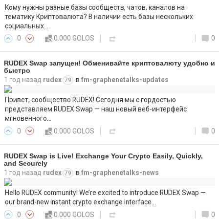
Кому нужны разные базы сообществ, чатов, каналов на
тематику Криптовалюта? В наличии есть базы нескольких
социальных…
0
0.000 GOLOS
0
RUDEX Swap запущен! Обменивайте криптовалюту удобно и
быстро
1 год назад
rudex
в
fm-graphenetalks-updates
79
Привет, сообщество RUDEX! Сегодня мы с гордостью
представляем RUDEX Swap — наш новый веб-интерфейс
мгновенного…
0
0.000 GOLOS
0
RUDEX Swap is Live! Exchange Your Crypto Easily, Quickly,
and Securely
1 год назад
rudex
в
fm-graphenetalks-news
79
Hello RUDEX community! We’re excited to introduce RUDEX Swap —
our brand-new instant crypto exchange interface…
0
0.000 GOLOS
0