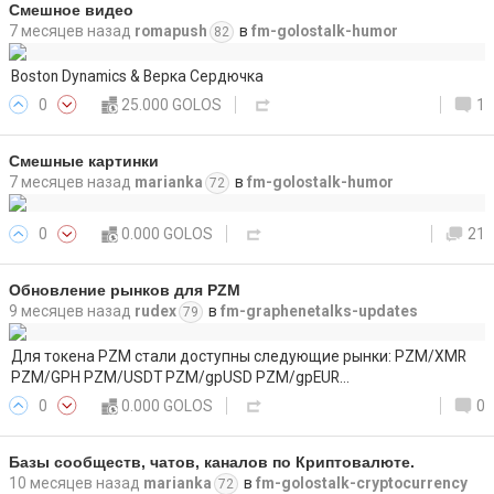
Смешное видео
7 месяцев назад
romapush
в
fm-golostalk-humor
82
Boston Dynamics & Верка Сердючка
0
25.000 GOLOS
1
Смешные картинки
7 месяцев назад
marianka
в
fm-golostalk-humor
72
0
0.000 GOLOS
21
Обновление рынков для PZM
9 месяцев назад
rudex
в
fm-graphenetalks-updates
79
Для токена PZM стали доступны следующие рынки: PZM/XMR
PZM/GPH PZM/USDT PZM/gpUSD PZM/gpEUR…
0
0.000 GOLOS
0
Базы сообществ, чатов, каналов по Криптовалюте.
10 месяцев назад
marianka
в
fm-golostalk-cryptocurrency
72