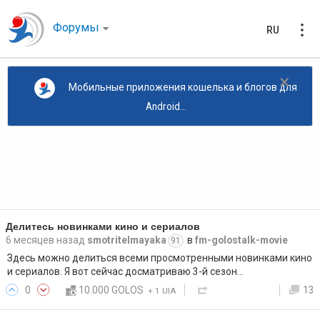
Форумы
RU
×
Мобильные приложения кошелька и блогов для
Android...
Делитесь новинками кино и сериалов
6 месяцев назад
smotritelmayaka
в
fm-golostalk-movie
91
Здесь можно делиться всеми просмотренными новинками кино
и сериалов. Я вот сейчас досматриваю 3-й сезон…
0
10.000 GOLOS
13
+
1 UIA