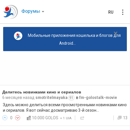
Форумы
RU
×
Мобильные приложения кошелька и блогов для
Android...
Делитесь новинками кино и сериалов
6 месяцев назад
smotritelmayaka
в
fm-golostalk-movie
91
Здесь можно делиться всеми просмотренными новинками кино
и сериалов. Я вот сейчас досматриваю 3-й сезон…
0
10.000 GOLOS
13
+
1 UIA