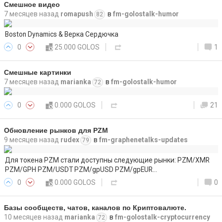
Смешное видео
7 месяцев назад
romapush
в
fm-golostalk-humor
82
Boston Dynamics & Верка Сердючка
0
25.000 GOLOS
1
Смешные картинки
7 месяцев назад
marianka
в
fm-golostalk-humor
72
0
0.000 GOLOS
21
Обновление рынков для PZM
9 месяцев назад
rudex
в
fm-graphenetalks-updates
79
Для токена PZM стали доступны следующие рынки: PZM/XMR
PZM/GPH PZM/USDT PZM/gpUSD PZM/gpEUR…
0
0.000 GOLOS
0
Базы сообществ, чатов, каналов по Криптовалюте.
10 месяцев назад
marianka
в
fm-golostalk-cryptocurrency
72