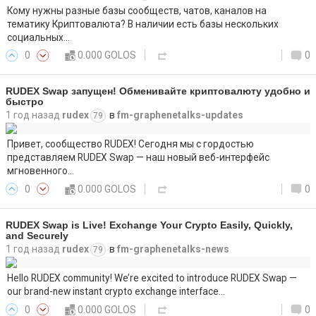
Кому нужны разные базы сообществ, чатов, каналов на
тематику Криптовалюта? В наличии есть базы нескольких
социальных…
0
0.000 GOLOS
0
RUDEX Swap запущен! Обменивайте криптовалюту удобно и
быстро
1 год назад
rudex
в
fm-graphenetalks-updates
79
Привет, сообщество RUDEX! Сегодня мы с гордостью
представляем RUDEX Swap — наш новый веб-интерфейс
мгновенного…
0
0.000 GOLOS
0
RUDEX Swap is Live! Exchange Your Crypto Easily, Quickly,
and Securely
1 год назад
rudex
в
fm-graphenetalks-news
79
Hello RUDEX community! We’re excited to introduce RUDEX Swap —
our brand-new instant crypto exchange interface…
0
0.000 GOLOS
0