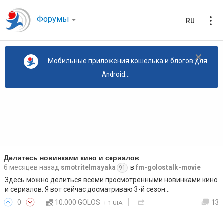
Форумы
RU
×
Мобильные приложения кошелька и блогов для
Android...
Делитесь новинками кино и сериалов
6 месяцев назад
smotritelmayaka
в
fm-golostalk-movie
91
Здесь можно делиться всеми просмотренными новинками кино
и сериалов. Я вот сейчас досматриваю 3-й сезон…
0
10.000 GOLOS
13
+
1 UIA