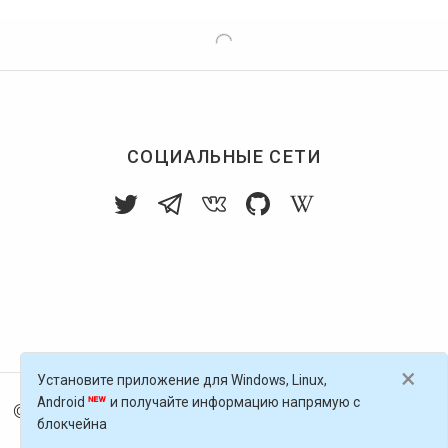
СОЦИАЛЬНЫЕ СЕТИ
×
Установите приложение для Windows, Linux,
Android
и получайте информацию напрямую с
© 2016-
2026
Голос Блоги — децентрализованная п
блокчейна
латформа, работающая на блокчейне Golos