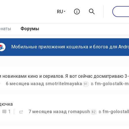
RU
наты
Форумы
Мобильные приложения кошелька и блогов для Androi
новинками кино и сериалов. Я вот сейчас досматриваю 3-
6 месяцев назад
smotritelmayaka
в
fm-golostalk-m
91
рдючка
1
7 месяцев назад
romapush
в
fm-golosta
82