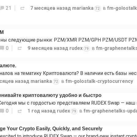
21
7 месяцев назад
marianka
в
fm-golostal
72
ZM
0
9 месяцев назад
rudex
в
fm-graphenetalk
79
валюте.
сяцев назад
marianka
в
fm-golostalk-cryptocurrency
72
нивайте криптовалюту удобно и быстро
0
1 год назад
rudex
в
fm-graphenetalks-upd
79
 Your Crypto Easily, Quickly, and Securely