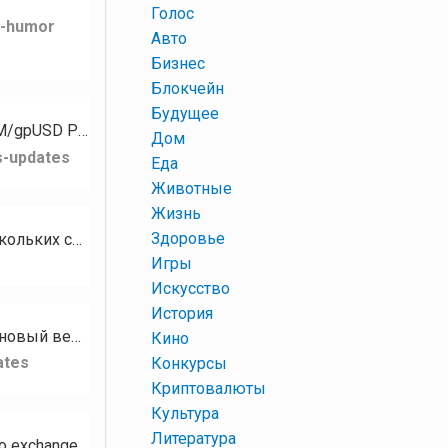
+
Голос
k-humor
+
Авто
+
Бизнес
+
Блокчейн
+
Будущее
Для токена PZM стали доступны следующие рынки: PZM/XMR PZM/GPH PZM/USDT PZM/gpUSD PZM/gpEUR…
+
Дом
s-updates
+
Еда
+
Животные
+
Жизнь
+
Здоровье
Кому нужны разные базы сообществ, чатов, каналов на тематику Криптовалюта? В наличии есть базы нескольких социальных…
+
Игры
+
Искусство
+
История
Привет, сообщество RUDEX! Сегодня мы с гордостью представляем RUDEX Swap — наш новый веб-интерфейс мгновенного…
+
Кино
ates
+
Конкурсы
+
Криптовалюты
+
Культура
+
Литература
Hello RUDEX community! We’re excited to introduce RUDEX Swap — our brand-new instant crypto exchange interface…