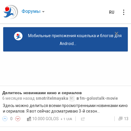
Форумы
RU
×
Мобильные приложения кошелька и блогов для
Android...
Делитесь новинками кино и сериалов
6 месяцев назад
smotritelmayaka
в
fm-golostalk-movie
91
Здесь можно делиться всеми просмотренными новинками кино
и сериалов. Я вот сейчас досматриваю 3-й сезон…
0
10.000 GOLOS
13
+
1 UIA