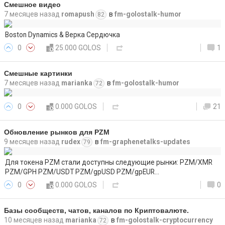
Смешное видео
7 месяцев назад
romapush
в
fm-golostalk-humor
82
Boston Dynamics & Верка Сердючка
0
25.000 GOLOS
1
Смешные картинки
7 месяцев назад
marianka
в
fm-golostalk-humor
72
0
0.000 GOLOS
21
Обновление рынков для PZM
9 месяцев назад
rudex
в
fm-graphenetalks-updates
79
Для токена PZM стали доступны следующие рынки: PZM/XMR
PZM/GPH PZM/USDT PZM/gpUSD PZM/gpEUR…
0
0.000 GOLOS
0
Базы сообществ, чатов, каналов по Криптовалюте.
10 месяцев назад
marianka
в
fm-golostalk-cryptocurrency
72