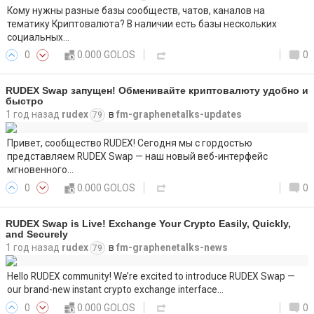
Кому нужны разные базы сообществ, чатов, каналов на
тематику Криптовалюта? В наличии есть базы нескольких
социальных…
0
0.000 GOLOS
0
RUDEX Swap запущен! Обменивайте криптовалюту удобно и
быстро
1 год назад
rudex
в
fm-graphenetalks-updates
79
Привет, сообщество RUDEX! Сегодня мы с гордостью
представляем RUDEX Swap — наш новый веб-интерфейс
мгновенного…
0
0.000 GOLOS
0
RUDEX Swap is Live! Exchange Your Crypto Easily, Quickly,
and Securely
1 год назад
rudex
в
fm-graphenetalks-news
79
Hello RUDEX community! We’re excited to introduce RUDEX Swap —
our brand-new instant crypto exchange interface…
0
0.000 GOLOS
0