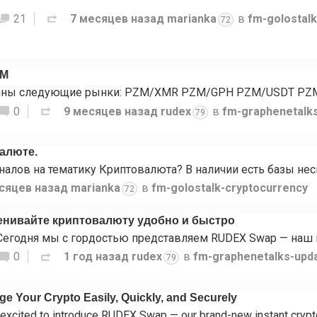
21
7 месяцев назад
marianka
в
fm-golostal
72
ZM
0
9 месяцев назад
rudex
в
fm-graphenetalk
79
валюте.
сяцев назад
marianka
в
fm-golostalk-cryptocurrency
72
нивайте криптовалюту удобно и быстро
0
1 год назад
rudex
в
fm-graphenetalks-upd
79
 Your Crypto Easily, Quickly, and Securely