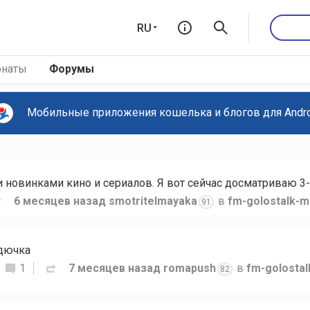
RU
наты
Форумы
Мобильные приложения кошелька и блогов для Androi
новинками кино и сериалов. Я вот сейчас досматриваю 3-
6 месяцев назад
smotritelmayaka
в
fm-golostalk-m
91
рдючка
1
7 месяцев назад
romapush
в
fm-golosta
82