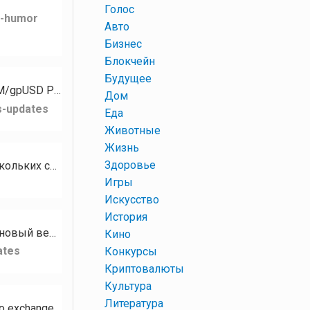
+
Голос
k-humor
+
Авто
+
Бизнес
+
Блокчейн
+
Будущее
Для токена PZM стали доступны следующие рынки: PZM/XMR PZM/GPH PZM/USDT PZM/gpUSD PZM/gpEUR…
+
Дом
s-updates
+
Еда
+
Животные
+
Жизнь
+
Здоровье
Кому нужны разные базы сообществ, чатов, каналов на тематику Криптовалюта? В наличии есть базы нескольких социальных…
+
Игры
+
Искусство
+
История
Привет, сообщество RUDEX! Сегодня мы с гордостью представляем RUDEX Swap — наш новый веб-интерфейс мгновенного…
+
Кино
ates
+
Конкурсы
+
Криптовалюты
+
Культура
+
Литература
Hello RUDEX community! We’re excited to introduce RUDEX Swap — our brand-new instant crypto exchange interface…