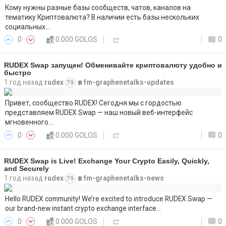
Кому нужны разные базы сообществ, чатов, каналов на
тематику Криптовалюта? В наличии есть базы нескольких
социальных…
0
0.000 GOLOS
0
RUDEX Swap запущен! Обменивайте криптовалюту удобно и
быстро
1 год назад
rudex
в
fm-graphenetalks-updates
79
Привет, сообщество RUDEX! Сегодня мы с гордостью
представляем RUDEX Swap — наш новый веб-интерфейс
мгновенного…
0
0.000 GOLOS
0
RUDEX Swap is Live! Exchange Your Crypto Easily, Quickly,
and Securely
1 год назад
rudex
в
fm-graphenetalks-news
79
Hello RUDEX community! We’re excited to introduce RUDEX Swap —
our brand-new instant crypto exchange interface…
0
0.000 GOLOS
0