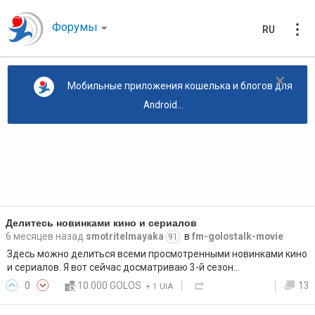
Форумы
RU
×
Мобильные приложения кошелька и блогов для
Android...
Делитесь новинками кино и сериалов
6 месяцев назад
smotritelmayaka
в
fm-golostalk-movie
91
Здесь можно делиться всеми просмотренными новинками кино
и сериалов. Я вот сейчас досматриваю 3-й сезон…
0
10.000 GOLOS
13
+
1 UIA