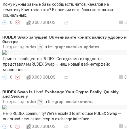
Кому нужны разные базы сообществ, чатов, каналов на
тематику Криптовалюта? В наличии есть базы нескольких
социальных…
0
0.000 GOLOS
0
RUDEX Swap запущен! Обменивайте криптовалюту удобно и
быстро
1 год назад
rudex
в
fm-graphenetalks-updates
79
Привет, сообщество RUDEX! Сегодня мы с гордостью
представляем RUDEX Swap — наш новый веб-интерфейс
мгновенного…
0
0.000 GOLOS
0
RUDEX Swap is Live! Exchange Your Crypto Easily, Quickly,
and Securely
1 год назад
rudex
в
fm-graphenetalks-news
79
Hello RUDEX community! We’re excited to introduce RUDEX Swap —
our brand-new instant crypto exchange interface…
0
0.000 GOLOS
0