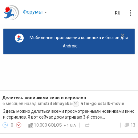
Форумы
RU
×
Мобильные приложения кошелька и блогов для
Android...
Делитесь новинками кино и сериалов
6 месяцев назад
smotritelmayaka
в
fm-golostalk-movie
91
Здесь можно делиться всеми просмотренными новинками кино
и сериалов. Я вот сейчас досматриваю 3-й сезон…
0
10.000 GOLOS
13
+
1 UIA