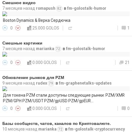
Смешное видео
7 месяцев назад
romapush
в
fm-golostalk-humor
82
Boston Dynamics & Верка Сердючка
0
25.000 GOLOS
1
Смешные картинки
7 месяцев назад
marianka
в
fm-golostalk-humor
72
0
0.000 GOLOS
21
Обновление рынков для PZM
9 месяцев назад
rudex
в
fm-graphenetalks-updates
79
Для токена PZM стали доступны следующие рынки: PZM/XMR
PZM/GPH PZM/USDT PZM/gpUSD PZM/gpEUR…
0
0.000 GOLOS
0
Базы сообществ, чатов, каналов по Криптовалюте.
10 месяцев назад
marianka
в
fm-golostalk-cryptocurrency
72