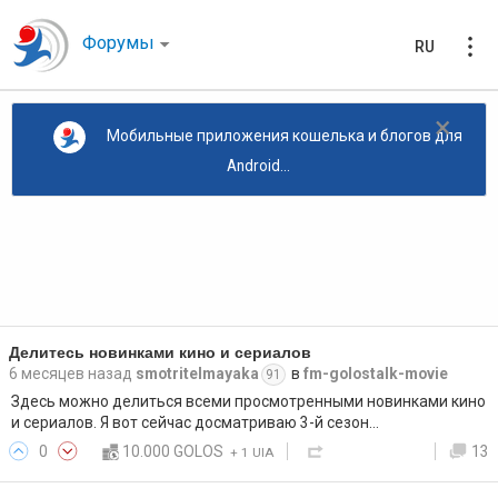
Форумы
RU
×
Мобильные приложения кошелька и блогов для
Android...
Делитесь новинками кино и сериалов
6 месяцев назад
smotritelmayaka
в
fm-golostalk-movie
91
Здесь можно делиться всеми просмотренными новинками кино
и сериалов. Я вот сейчас досматриваю 3-й сезон…
0
10.000 GOLOS
13
+
1 UIA