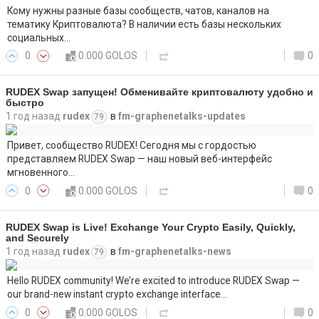
Кому нужны разные базы сообществ, чатов, каналов на
тематику Криптовалюта? В наличии есть базы нескольких
социальных…
0
0.000 GOLOS
0
RUDEX Swap запущен! Обменивайте криптовалюту удобно и
быстро
1 год назад
rudex
в
fm-graphenetalks-updates
79
Привет, сообщество RUDEX! Сегодня мы с гордостью
представляем RUDEX Swap — наш новый веб-интерфейс
мгновенного…
0
0.000 GOLOS
0
RUDEX Swap is Live! Exchange Your Crypto Easily, Quickly,
and Securely
1 год назад
rudex
в
fm-graphenetalks-news
79
Hello RUDEX community! We’re excited to introduce RUDEX Swap —
our brand-new instant crypto exchange interface…
0
0.000 GOLOS
0