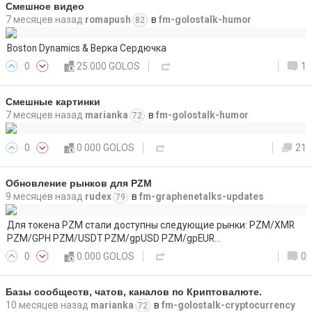
Смешное видео
7 месяцев назад
romapush
в
fm-golostalk-humor
82
Boston Dynamics & Верка Сердючка
0
25.000 GOLOS
1
Смешные картинки
7 месяцев назад
marianka
в
fm-golostalk-humor
72
0
0.000 GOLOS
21
Обновление рынков для PZM
9 месяцев назад
rudex
в
fm-graphenetalks-updates
79
Для токена PZM стали доступны следующие рынки: PZM/XMR
PZM/GPH PZM/USDT PZM/gpUSD PZM/gpEUR…
0
0.000 GOLOS
0
Базы сообществ, чатов, каналов по Криптовалюте.
10 месяцев назад
marianka
в
fm-golostalk-cryptocurrency
72