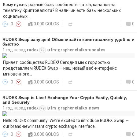
Кому нужны разные базы сообществ, чатов, каналов на
тематику Криптовалюта? В наличии есть базы нескольких
социальных…
0
0.000 GOLOS
0
RUDEX Swap запущен! Обменивайте криптовалюту удобно и
быстро
1 год назад
rudex
в
fm-graphenetalks-updates
79
Привет, сообщество RUDEX! Сегодня мы с гордостью
представляем RUDEX Swap — наш новый веб-интерфейс
мгновенного…
0
0.000 GOLOS
0
RUDEX Swap is Live! Exchange Your Crypto Easily, Quickly,
and Securely
1 год назад
rudex
в
fm-graphenetalks-news
79
Hello RUDEX community! We’re excited to introduce RUDEX Swap —
our brand-new instant crypto exchange interface…
0
0.000 GOLOS
0