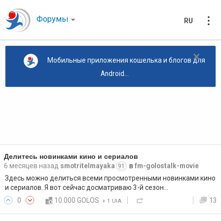
Форумы
RU
×
Мобильные приложения кошелька и блогов для
Android...
Делитесь новинками кино и сериалов
6 месяцев назад
smotritelmayaka
в
fm-golostalk-movie
91
Здесь можно делиться всеми просмотренными новинками кино
и сериалов. Я вот сейчас досматриваю 3-й сезон…
0
10.000 GOLOS
13
+
1 UIA