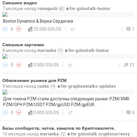
Смешное видео
7 месяцев назад
romapush
в
fm-golostalk-humor
82
Boston Dynamics & Верка Сердючка
0
25.000 GOLOS
1
Смешные картинки
8 месяцев назад
marianka
в
fm-golostalk-humor
72
0
0.000 GOLOS
21
Обновление рынков для PZM
9 месяцев назад
rudex
в
fm-graphenetalks-updates
79
Для токена PZM стали доступны следующие рынки: PZM/XMR
PZM/GPH PZM/USDT PZM/gpUSD PZM/gpEUR…
0
0.000 GOLOS
0
Базы сообществ, чатов, каналов по Криптовалюте.
10 месяцев назад
marianka
в
fm-golostalk-cryptocurrency
72