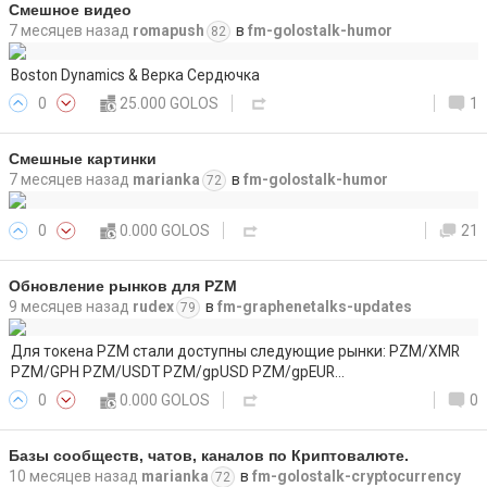
Смешное видео
7 месяцев назад
romapush
в
fm-golostalk-humor
82
Boston Dynamics & Верка Сердючка
0
25.000 GOLOS
1
Смешные картинки
7 месяцев назад
marianka
в
fm-golostalk-humor
72
0
0.000 GOLOS
21
Обновление рынков для PZM
9 месяцев назад
rudex
в
fm-graphenetalks-updates
79
Для токена PZM стали доступны следующие рынки: PZM/XMR
PZM/GPH PZM/USDT PZM/gpUSD PZM/gpEUR…
0
0.000 GOLOS
0
Базы сообществ, чатов, каналов по Криптовалюте.
10 месяцев назад
marianka
в
fm-golostalk-cryptocurrency
72