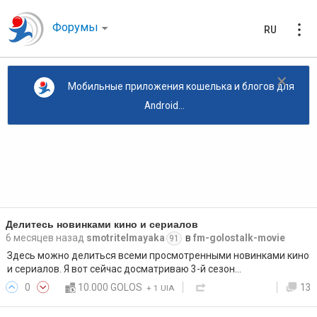
Форумы
RU
×
Мобильные приложения кошелька и блогов для
Android...
Делитесь новинками кино и сериалов
6 месяцев назад
smotritelmayaka
в
fm-golostalk-movie
91
Здесь можно делиться всеми просмотренными новинками кино
и сериалов. Я вот сейчас досматриваю 3-й сезон…
0
10.000 GOLOS
13
+
1 UIA