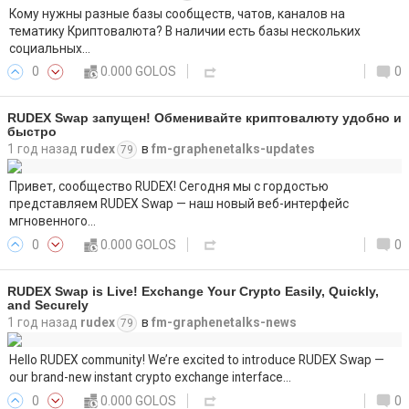
Кому нужны разные базы сообществ, чатов, каналов на
тематику Криптовалюта? В наличии есть базы нескольких
социальных…
0
0.000 GOLOS
0
RUDEX Swap запущен! Обменивайте криптовалюту удобно и
быстро
1 год назад
rudex
в
fm-graphenetalks-updates
79
Привет, сообщество RUDEX! Сегодня мы с гордостью
представляем RUDEX Swap — наш новый веб-интерфейс
мгновенного…
0
0.000 GOLOS
0
RUDEX Swap is Live! Exchange Your Crypto Easily, Quickly,
and Securely
1 год назад
rudex
в
fm-graphenetalks-news
79
Hello RUDEX community! We’re excited to introduce RUDEX Swap —
our brand-new instant crypto exchange interface…
0
0.000 GOLOS
0