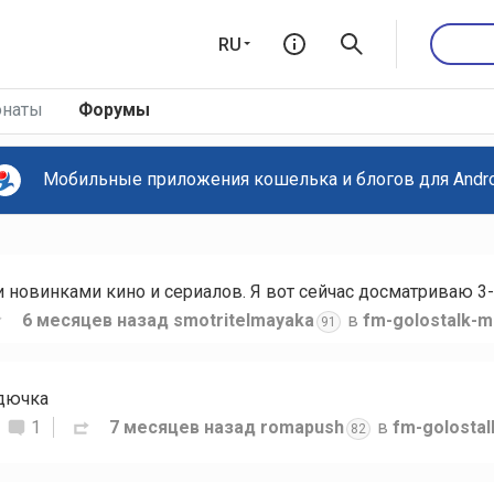
RU
наты
Форумы
Мобильные приложения кошелька и блогов для Androi
новинками кино и сериалов. Я вот сейчас досматриваю 3-
6 месяцев назад
smotritelmayaka
в
fm-golostalk-m
91
рдючка
1
7 месяцев назад
romapush
в
fm-golosta
82