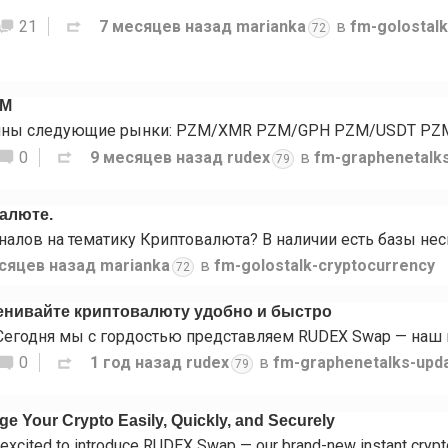
21
7 месяцев назад
marianka
в
fm-golostal
72
ZM
0
9 месяцев назад
rudex
в
fm-graphenetalk
79
валюте.
сяцев назад
marianka
в
fm-golostalk-cryptocurrency
72
нивайте криптовалюту удобно и быстро
0
1 год назад
rudex
в
fm-graphenetalks-upd
79
 Your Crypto Easily, Quickly, and Securely