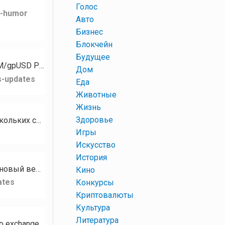
+
Голос
k-humor
+
Авто
+
Бизнес
+
Блокчейн
+
Будущее
Для токена PZM стали доступны следующие рынки: PZM/XMR PZM/GPH PZM/USDT PZM/gpUSD PZM/gpEUR…
+
Дом
s-updates
+
Еда
+
Животные
+
Жизнь
+
Здоровье
Кому нужны разные базы сообществ, чатов, каналов на тематику Криптовалюта? В наличии есть базы нескольких социальных…
+
Игры
+
Искусство
+
История
Привет, сообщество RUDEX! Сегодня мы с гордостью представляем RUDEX Swap — наш новый веб-интерфейс мгновенного…
+
Кино
ates
+
Конкурсы
+
Криптовалюты
+
Культура
+
Литература
Hello RUDEX community! We’re excited to introduce RUDEX Swap — our brand-new instant crypto exchange interface…