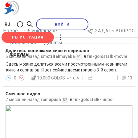
RU
ВОЙТИ
Новое
Обсуждаемое
ЗАДАТЬ ВОПРОС
РЕГИСТРАЦИЯ
Популярное
Донаты
Делитесь новинками кино и сериалов
Форумы
6 месяцев назад
smotritelmayaka
в
fm-golostalk-movie
91
Здесь можно делиться всеми просмотренными новинками
кино и сериалов. Я вот сейчас досматриваю 3-й сезон…
0
10.000 GOLOS
13
+
1 UIA
Смешное видео
7 месяцев назад
romapush
в
fm-golostalk-humor
82