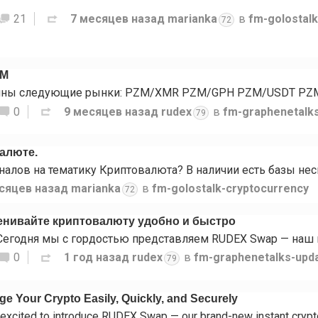
21
7 месяцев назад
marianka
в
fm-golostal
72
ZM
0
9 месяцев назад
rudex
в
fm-graphenetalk
79
валюте.
сяцев назад
marianka
в
fm-golostalk-cryptocurrency
72
нивайте криптовалюту удобно и быстро
0
1 год назад
rudex
в
fm-graphenetalks-upd
79
 Your Crypto Easily, Quickly, and Securely