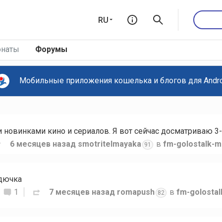
RU
наты
Форумы
Мобильные приложения кошелька и блогов для Androi
новинками кино и сериалов. Я вот сейчас досматриваю 3-
6 месяцев назад
smotritelmayaka
в
fm-golostalk-m
91
рдючка
1
7 месяцев назад
romapush
в
fm-golosta
82