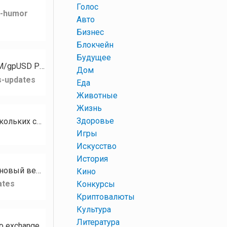
+
Голос
k-humor
+
Авто
+
Бизнес
+
Блокчейн
+
Будущее
Для токена PZM стали доступны следующие рынки: PZM/XMR PZM/GPH PZM/USDT PZM/gpUSD PZM/gpEUR…
+
Дом
s-updates
+
Еда
+
Животные
+
Жизнь
+
Здоровье
Кому нужны разные базы сообществ, чатов, каналов на тематику Криптовалюта? В наличии есть базы нескольких социальных…
+
Игры
+
Искусство
+
История
Привет, сообщество RUDEX! Сегодня мы с гордостью представляем RUDEX Swap — наш новый веб-интерфейс мгновенного…
+
Кино
ates
+
Конкурсы
+
Криптовалюты
+
Культура
+
Литература
Hello RUDEX community! We’re excited to introduce RUDEX Swap — our brand-new instant crypto exchange interface…