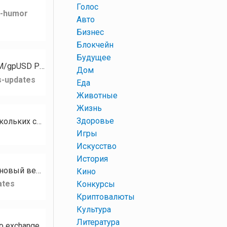
+
Голос
k-humor
+
Авто
+
Бизнес
+
Блокчейн
+
Будущее
Для токена PZM стали доступны следующие рынки: PZM/XMR PZM/GPH PZM/USDT PZM/gpUSD PZM/gpEUR…
+
Дом
s-updates
+
Еда
+
Животные
+
Жизнь
+
Здоровье
Кому нужны разные базы сообществ, чатов, каналов на тематику Криптовалюта? В наличии есть базы нескольких социальных…
+
Игры
+
Искусство
+
История
Привет, сообщество RUDEX! Сегодня мы с гордостью представляем RUDEX Swap — наш новый веб-интерфейс мгновенного…
+
Кино
ates
+
Конкурсы
+
Криптовалюты
+
Культура
+
Литература
Hello RUDEX community! We’re excited to introduce RUDEX Swap — our brand-new instant crypto exchange interface…