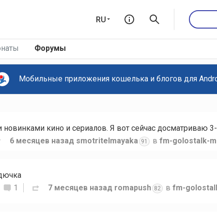
RU
наты
Форумы
Мобильные приложения кошелька и блогов для Androi
новинками кино и сериалов. Я вот сейчас досматриваю 3-
6 месяцев назад
smotritelmayaka
в
fm-golostalk-m
91
рдючка
1
7 месяцев назад
romapush
в
fm-golosta
82