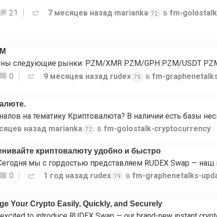
21
7 месяцев назад
marianka
в
fm-golostal
72
ZM
0
9 месяцев назад
rudex
в
fm-graphenetalk
79
валюте.
сяцев назад
marianka
в
fm-golostalk-cryptocurrency
72
нивайте криптовалюту удобно и быстро
0
1 год назад
rudex
в
fm-graphenetalks-upd
79
 Your Crypto Easily, Quickly, and Securely