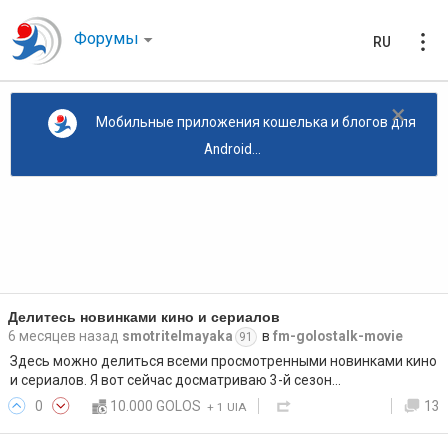
Форумы
RU
×
Мобильные приложения кошелька и блогов для
Android...
Делитесь новинками кино и сериалов
6 месяцев назад
smotritelmayaka
в
fm-golostalk-movie
91
Здесь можно делиться всеми просмотренными новинками кино
и сериалов. Я вот сейчас досматриваю 3-й сезон…
0
10.000 GOLOS
13
+
1 UIA