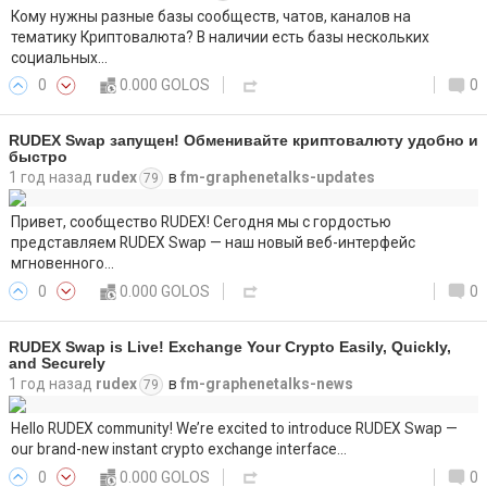
Кому нужны разные базы сообществ, чатов, каналов на
тематику Криптовалюта? В наличии есть базы нескольких
социальных…
0
0.000 GOLOS
0
RUDEX Swap запущен! Обменивайте криптовалюту удобно и
быстро
1 год назад
rudex
в
fm-graphenetalks-updates
79
Привет, сообщество RUDEX! Сегодня мы с гордостью
представляем RUDEX Swap — наш новый веб-интерфейс
мгновенного…
0
0.000 GOLOS
0
RUDEX Swap is Live! Exchange Your Crypto Easily, Quickly,
and Securely
1 год назад
rudex
в
fm-graphenetalks-news
79
Hello RUDEX community! We’re excited to introduce RUDEX Swap —
our brand-new instant crypto exchange interface…
0
0.000 GOLOS
0