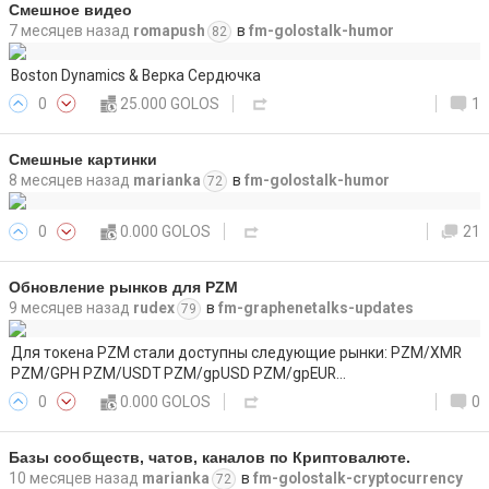
Смешное видео
7 месяцев назад
romapush
в
fm-golostalk-humor
82
Boston Dynamics & Верка Сердючка
0
25.000 GOLOS
1
Смешные картинки
8 месяцев назад
marianka
в
fm-golostalk-humor
72
0
0.000 GOLOS
21
Обновление рынков для PZM
9 месяцев назад
rudex
в
fm-graphenetalks-updates
79
Для токена PZM стали доступны следующие рынки: PZM/XMR
PZM/GPH PZM/USDT PZM/gpUSD PZM/gpEUR…
0
0.000 GOLOS
0
Базы сообществ, чатов, каналов по Криптовалюте.
10 месяцев назад
marianka
в
fm-golostalk-cryptocurrency
72