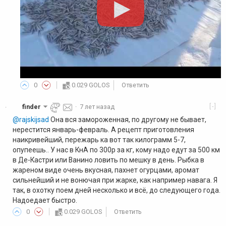
0
0.029 GOLOS
Ответить
[-]
finder
·
7 лет назад
·
@rajskijsad
Она вся замороженная, по другому не бывает,
нерестится январь-февраль. А рецепт приготовления
наикривейший, пережарь ка вот так килограмм 5-7,
опупеешь.. У нас в КнА по 300р за кг, кому надо едут за 500 км
в Де-Кастри или Ванино ловить по мешку в день. Рыбка в
жареном виде очень вкусная, пахнет огурцами, аромат
сильнейший и не вонючая при жарке, как например навага. Я
так, в охотку поем дней несколько и всё, до следующего года.
Надоедает быстро.
0
0.029 GOLOS
Ответить