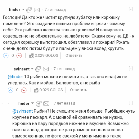
[-]
finder
·
7 лет назад
Господи! Да кто же чистит крупную зубатку или корюшку
помельче? Это создание лишних проблем и грязи - самому
себе. Эта рыбёшка жарится только целиком! И панировать
совершенно не обязательно, на любителя. Скажи кому на ДВ - я
сегодня корюшку выпотрошил, обезглавил и пожарил! Ржать
очень долго потом будут и пальцем у виска вслед крутить...
0
0.029 GOLOS
Ответить
[-]
svinsent
·
7 лет назад
·
@finder
10 рыбин можно и почистить, а так она и нафик не
уперлась. Как и мойва.. Баловство, а не рыба
0
0.029 GOLOS
Ответить
[-]
finder
·
7 лет назад
·
·
@svinsent
Рыбин? Не смешите меня больше.
Рыбёшек
чуть
крупнее пескаря. А с мойвой её сравнивать не нужно,
корюшка на пару порядков нежнее и вкуснее. Возможно
вам на запад доходит не раз размороженная и снова
замороженная, по фото свежей у меня именно такое