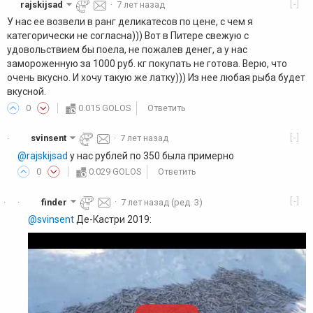
[-]
rajskijsad
·
7 лет назад
У нас ее возвели в ранг деликатесов по цене, с чем я
категорически не согласна))) Вот в Питере свежую с
удовольствием бы поела, не пожалев денег, а у нас
замороженную за 1000 руб. кг покупать не готова. Верю, что
очень вкусно. И хочу такую же латку))) Из нее любая рыба будет
вкусной.
0
0.015 GOLOS
Ответить
[-]
svinsent
·
7 лет назад
·
@rajskijsad
у нас рублей по 350 была примерно
0
0.029 GOLOS
Ответить
[-]
finder
·
7 лет назад
(ред. 3)
·
·
@svinsent
Де-Кастри 2019: