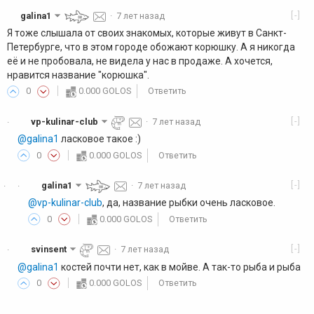
[-]
galina1
·
7 лет назад
Я тоже слышала от своих знакомых, которые живут в Санкт-
Петербурге, что в этом городе обожают корюшку. А я никогда
её и не пробовала, не видела у нас в продаже. А хочется,
нравится название "корюшка".
0
0.000 GOLOS
Ответить
[-]
vp-kulinar-club
·
7 лет назад
·
@galina1
ласковое такое :)
0
0.000 GOLOS
Ответить
[-]
galina1
·
7 лет назад
·
·
@vp-kulinar-club
, да, название рыбки очень ласковое.
0
0.000 GOLOS
Ответить
[-]
svinsent
·
7 лет назад
·
@galina1
костей почти нет, как в мойве. А так-то рыба и рыба
0
0.000 GOLOS
Ответить