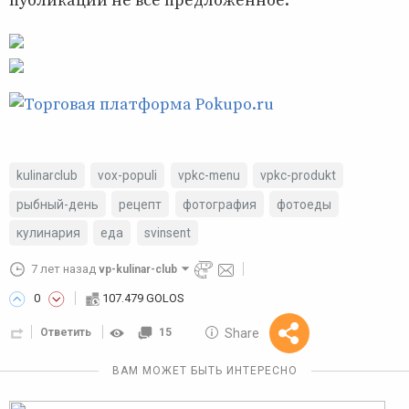
публикации не все предложенное.
kulinarclub
vox-populi
vpkc-menu
vpkc-produkt
рыбный-день
рецепт
фотография
фотоеды
кулинария
еда
svinsent
7 лет назад
vp-kulinar-club
0
107.479 GOLOS
10 GOLOS
Share
Ответить
15
Reward
ВАМ МОЖЕТ БЫТЬ ИНТЕРЕСНО