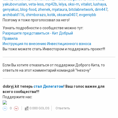
yakubovruslan
,
veta-less
,
mp42b
,
lelya
,
oksi-m
,
vitalist
,
lushaya
,
genyakuc
,
blog-food
,
zhenek
,
mjataura
,
bitclabnetwork
,
dim447
,
archibald116
,
chimborazo
,
kotik
,
oksana0407
,
evgeniybb
Поэтому я тоже проголосовал за него!
Узнать подробности о сообществе можно тут:
Разрешите представиться - Кит Добрый
Правила
Инструкция по внесению Инвестиционного взноса
Вы тоже можете стать Инвестором и поддержать проект!!!
Если Вы хотите отказаться от поддержки Доброго Кита, то
ответьте на этот комментарий командой "!нехочу"
dobryj.kit теперь
стал Делегатом
! Ваш голос важен для
всего сообщества!!!
Поддержите нас:
0
0.000 GOLOS
Ответить