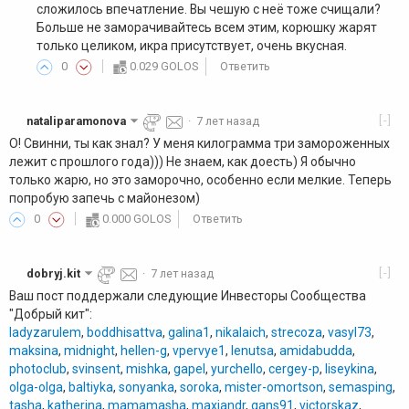
сложилось впечатление. Вы чешую с неё тоже счищали?
Больше не заморачивайтесь всем этим, корюшку жарят
только целиком, икра присутствует, очень вкусная.
0
0.029 GOLOS
Ответить
[-]
nataliparamonova
·
7 лет назад
О! Свинни, ты как знал? У меня килограмма три замороженных
лежит с прошлого года))) Не знаем, как доесть) Я обычно
только жарю, но это заморочно, особенно если мелкие. Теперь
попробую запечь с майонезом)
0
0.000 GOLOS
Ответить
[-]
dobryj.kit
·
7 лет назад
Ваш пост поддержали следующие Инвесторы Сообщества
"Добрый кит":
ladyzarulem
,
boddhisattva
,
galina1
,
nikalaich
,
strecoza
,
vasyl73
,
maksina
,
midnight
,
hellen-g
,
vpervye1
,
lenutsa
,
amidabudda
,
photoclub
,
svinsent
,
mishka
,
gapel
,
yurchello
,
cergey-p
,
liseykina
,
olga-olga
,
baltiyka
,
sonyanka
,
soroka
,
mister-omortson
,
semasping
,
tasha
,
katherina
,
mamamasha
,
maxiandr
,
gans91
,
victorskaz
,