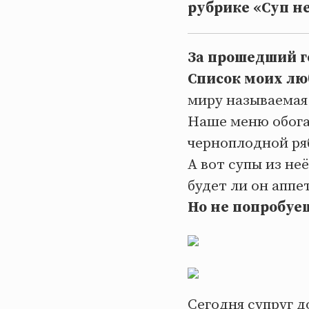
рубрике «Суп н
За прошедший го
Список моих лю
миру называемая
Наше меню обога
черноплодной ря
А вот супы из не
будет ли он апп
Но не попробуе
Сегодня супруг д