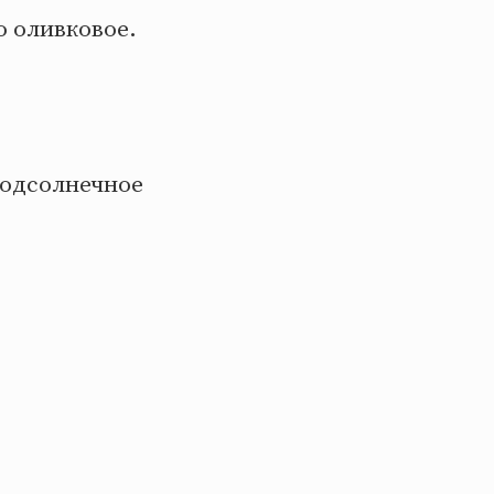
ю оливковое.
подсолнечное