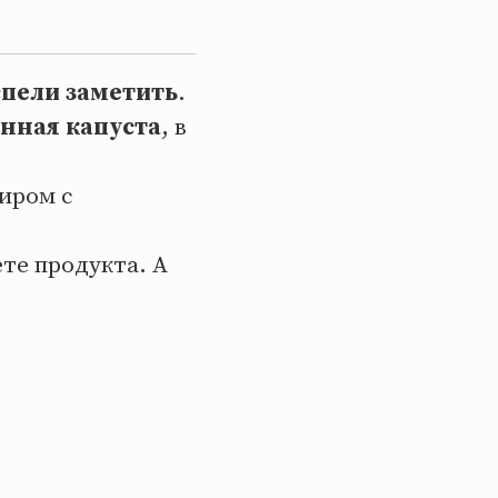
спели заметить
.
нная капуста
, в
иром с
ете продукта. А