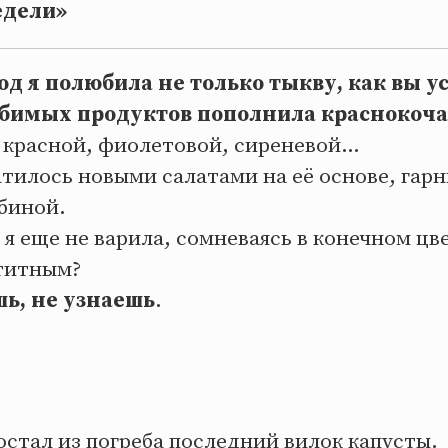
едели»
д я полюбила не только тыкву, как вы у
бимых продуктов пополнила краснокоча
 красной, фиолетовой, сиреневой…
тилось новыми салатами на её основе, гарн
биной.
ё я еще не варила, сомневаясь в конечном цв
етитным?
шь, не узнаешь
.
остал из погреба последний вилок капусты.