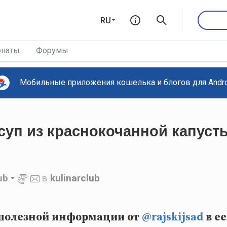
RU
наты
Форумы
Мобильные приложения кошелька и блогов для Androi
суп из краснокочанной капуст
ub
в
kulinarclub
 полезной информации от
@rajskijsad
в е