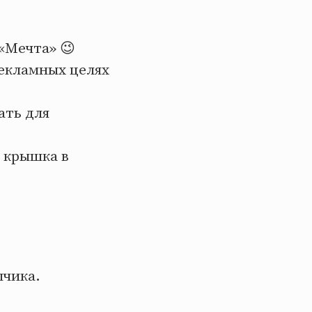
«Мечта» 😉
рекламных целях
ать для
и крышка в
пчика.