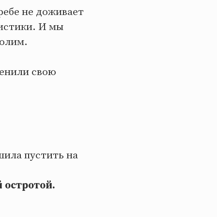
ребе не доживает
листики. И мы
солим.
менили свою
шила пустить на
 остротой.