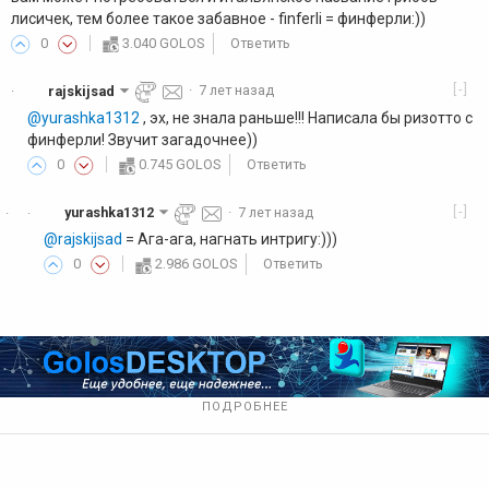
лисичек, тем более такое забавное - finferli = финферли:))
0
3.040 GOLOS
Ответить
[-]
rajskijsad
·
7 лет назад
·
@yurashka1312
, эх, не знала раньше!!! Написала бы ризотто с
финферли! Звучит загадочнее))
0
0.745 GOLOS
Ответить
[-]
yurashka1312
·
7 лет назад
·
·
@rajskijsad
= Ага-ага, нагнать интригу:)))
0
2.986 GOLOS
Ответить
ПОДРОБНЕЕ