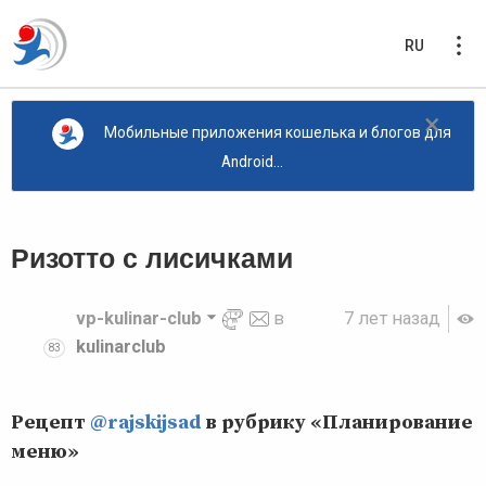
RU
×
Мобильные приложения кошелька и блогов для
Android...
Ризотто с лисичками
vp-kulinar-club
в
7 лет назад
kulinarclub
83
Рецепт
@rajskijsad
в рубрику «Планирование
меню»