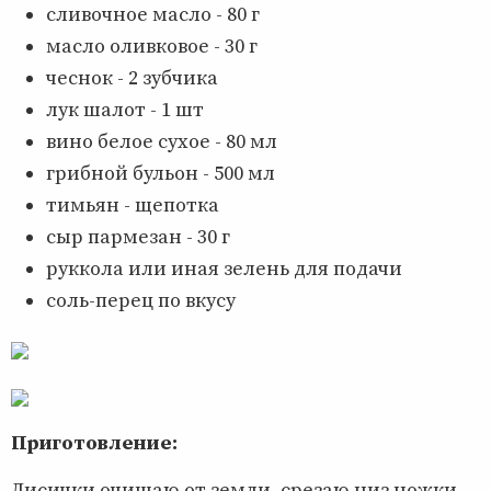
сливочное масло - 80 г
масло оливковое - 30 г
чеснок - 2 зубчика
лук шалот - 1 шт
вино белое сухое - 80 мл
грибной бульон - 500 мл
тимьян - щепотка
сыр пармезан - 30 г
руккола или иная зелень для подачи
соль-перец по вкусу
Приготовление:
Лисички очищаю от земли, срезаю низ ножки