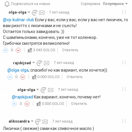
Подписаться на новые
Сортировка
:
Популярное
[-]
olga-olga
·
7 лет назад
@vp-kulinar-club
Если у вас, если у вас, если у вас нет лисичек, то
вам ризотто с лисичками и не съесть!
Остается только завидовать :))
С шампиньонами, конечно, уже не тот коленкор..
Грибочки смотрятся великолепно!
0
3.045 GOLOS
Ответить
[-]
rajskijsad
·
7 лет назад
·
@olga-olga
, спасибо! но как вариант, если хочется))
0
0.000 GOLOS
Ответить
[-]
olga-olga
·
7 лет назад
·
·
@rajskijsad
Как вариант, конечно, почему нет!
0
0.000 GOLOS
Ответить
[-]
alikssandra
·
7 лет назад
Лисички ( свежие) сами как сливочное масло )