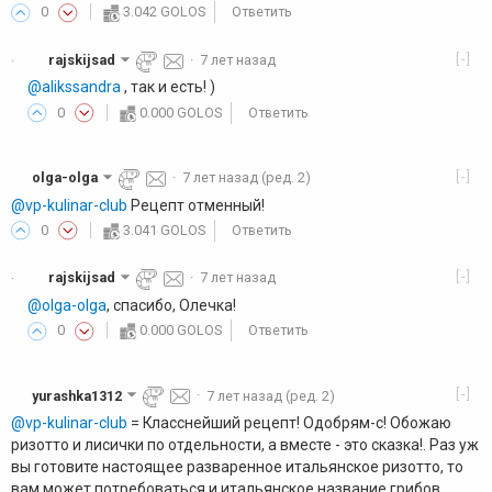
0
3.042 GOLOS
Ответить
[-]
rajskijsad
·
7 лет назад
·
@alikssandra
, так и есть! )
0
0.000 GOLOS
Ответить
[-]
olga-olga
·
7 лет назад
(ред. 2)
@vp-kulinar-club
Рецепт отменный!
0
3.041 GOLOS
Ответить
[-]
rajskijsad
·
7 лет назад
·
@olga-olga
, спасибо, Олечка!
0
0.000 GOLOS
Ответить
[-]
yurashka1312
·
7 лет назад
(ред. 2)
@vp-kulinar-club
= Класснейший рецепт! Одобрям-с! Обожаю
ризотто и лисички по отдельности, а вместе - это сказка!. Раз уж
вы готовите настоящее разваренное итальянское ризотто, то
вам может потребоваться и итальянское название грибов