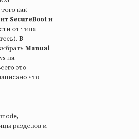
IOS
 того как
ент
SecureBoot
и
сти от типа
есь). В
 выбрать
Manual
ws на
сего это
 написано что
 mode,
лицы разделов и