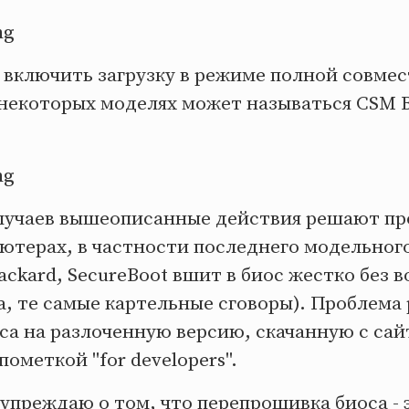
 включить загрузку в режиме полной совме
 некоторых моделях может называться CSМ 
лучаев вышеописанные действия решают про
ютерах, в частности последнего модельного
ckard, SecureBoot вшит в биос жестко без 
а, те самые картельные сговоры). Проблема
са на разлоченную версию, скачанную с сай
пометкой "for developers".
преждаю о том, что перепрошивка биоса - 