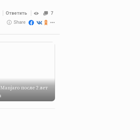
Ответить
7
10 GOLOS
Share
Reward
Manjaro после 2 лет
u