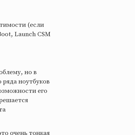
стимости (если
Boot, Launch CSM
блему, но в
 ряда ноутбуков
возможности его
 решается
та
это очень тонкая