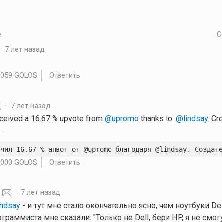
е
С
·
7 лет назад
.059 GOLOS
Ответить
·
7 лет назад
eceived a 16.67 % upvote from
@upromo
thanks to:
@lindsay
. Cr
k
.
учил 16.67 % апвот от @upromo благодаря @lindsay. Создат
.000 GOLOS
Ответить
·
7 лет назад
indsay
- и тут мне стало окончательно ясно, чем ноутбуки De
граммиста мне сказали: "Только не Dell, бери HP, я не смог