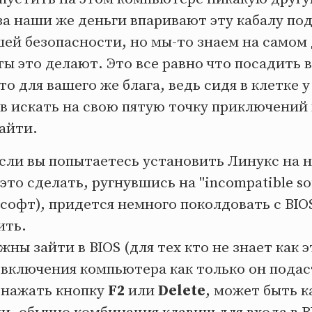
за наши же деньги впаривают эту кабалу по
ей безопасности, но мы-то знаем на самом 
 это делают. Это все равно что посадить ва
то для вашего же блага, ведь сидя в клетке у
в искать на свою пятую точку приключений
айти.
сли вы попытаетесь установить Линукс на 
это сделать, ругнувшись на "incompatible so
офт), придется немного поколдовать с BIO
ить.
ны зайти в BIOS (для тех кто не знает как э
 включения компьютера как только он подас
 нажать кнопку
F2
или
Delete
, может быть к