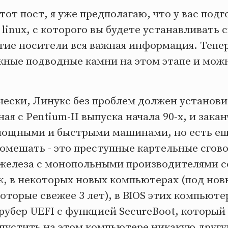
тот пост, я уже предполагаю, что у вас под
linux, с которого вы будете устанавливать 
гие носители вся важная информация. Тепе
жные подводные камни на этом этапе и мож
чески, Линукс без проблем должен установи
ая с Pentium-II выпуска начала 90-х, и зака
ощными и быстрыми машинами, но есть ещ
омешать - это преступные картельные сгов
железа с монопольными производителями с
к, в некоторых новых компьютерах (под нов
которые свежее 3 лет), в BIOS этих компьют
рубер UEFI с функцией SecureBoot, который
апустить на этом компьютере никакую другу