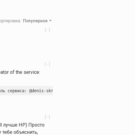
ортировка
:
Популярное
[-]
[-]
eator of the service:
ель сервиса: @denis-skripnik.
[-]
ll лучше HP) Просто
у тебе объяснить,