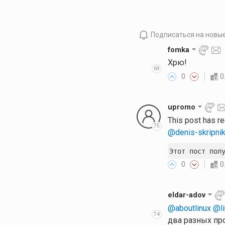
Подписаться на новы
fomka
Хрю!
69
0
0
upromo
This post has r
75
@denis-skripni
Этот пост пол
0
0
eldar-adov
@aboutlinux
@l
74
два разных про