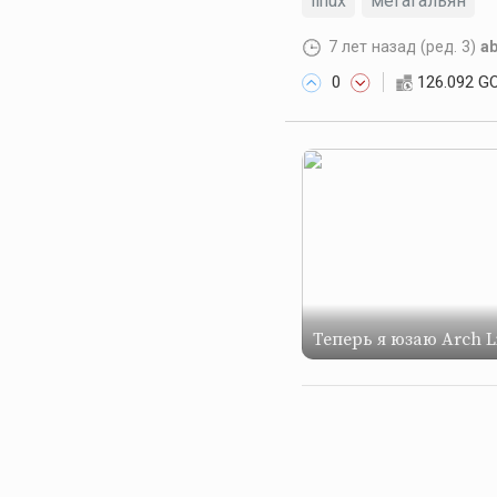
linux
мегагальян
7 лет назад
(ред. 3)
ab
0
126.092 G
Теперь я юзаю Arch L