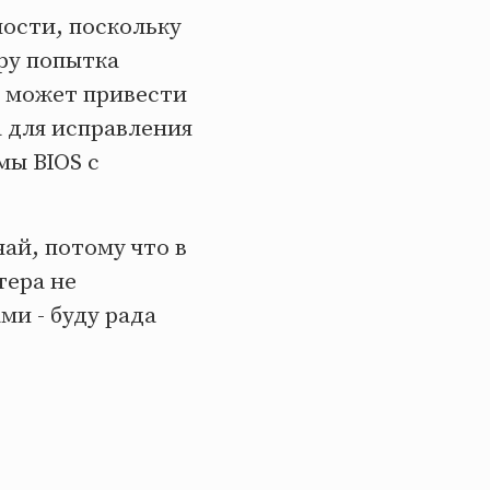
ости, поскольку
ру попытка
) может привести
а для исправления
мы BIOS с
чай, потому что в
тера не
ми - буду рада