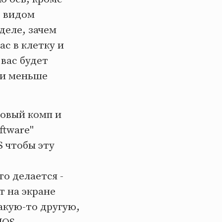
д видом
деле, зачем
с в клетку и
 вас будет
 и меньше
новый комп и
ftware"
S чтобы эту
то делается -
т на экране
акую-то другую,