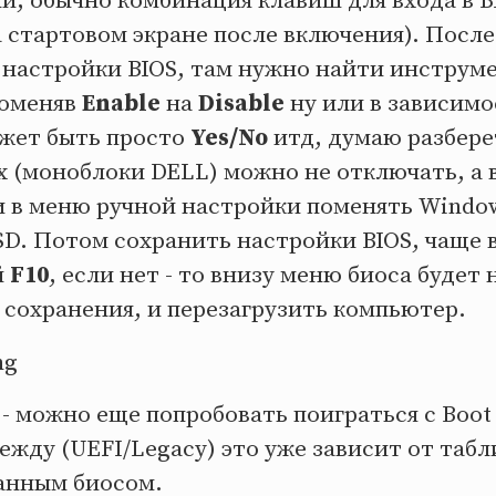
и, обычно комбинация клавиш для входа в B
 стартовом экране после включения). После
 настройки BIOS, там нужно найти инструм
поменяв
Enable
на
Disable
ну или в зависимо
ожет быть просто
Yes/No
итд, думаю разберет
х (моноблоки DELL) можно не отключать, а
и в меню ручной настройки поменять Windo
SD. Потом сохранить настройки BIOS, чаще в
й
F10
, если нет - то внизу меню биоса будет
 сохранения, и перезагрузить компьютер.
- можно еще попробовать поиграться с Boot
ежду (UEFI/Legacy) это уже зависит от таб
анным биосом.