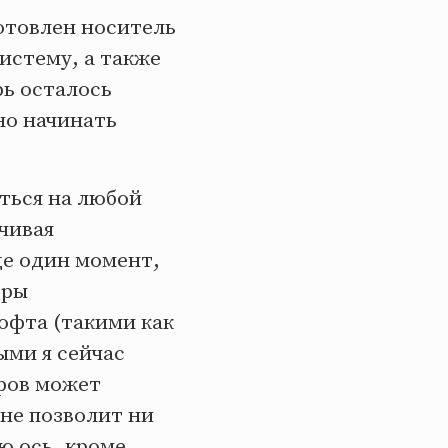
готовлен носитель
систему, а также
рь осталось
но начинать
ться на любой
нчивая
е один момент,
оры
офта (такими как
ыми я сейчас
еров может
 не позволит ни
ю ось, кроме