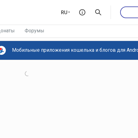
RU
онаты
Форумы
Мобильные приложения кошелька и блогов для Androi