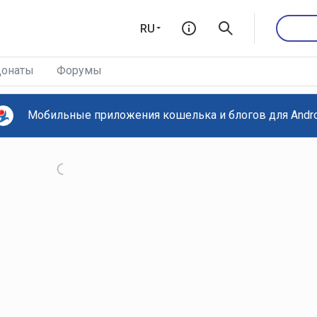
RU
онаты
Форумы
Мобильные приложения кошелька и блогов для Androi