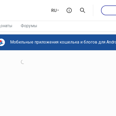
RU
онаты
Форумы
Мобильные приложения кошелька и блогов для Androi