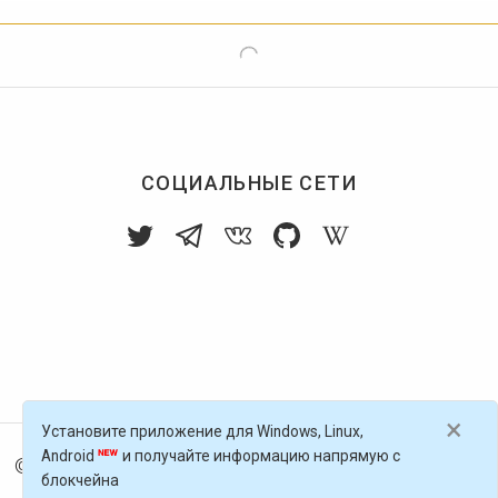
СОЦИАЛЬНЫЕ СЕТИ
×
Установите приложение для Windows, Linux,
Android
и получайте информацию напрямую с
© 2016-
2026
Голос Блоги — децентрализованная п
блокчейна
латформа, работающая на блокчейне Golos