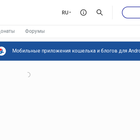
RU
онаты
Форумы
Мобильные приложения кошелька и блогов для Androi