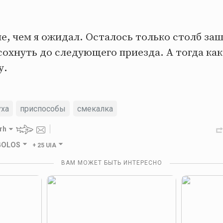
е, чем я ожидал. Осталось только столб за
сохнуть до следующего приезда. А тогда ка
у.
уха
приспособы
смекалка
rh
 GOLOS
+
25 UIA
ВАМ МОЖЕТ БЫТЬ ИНТЕРЕСНО