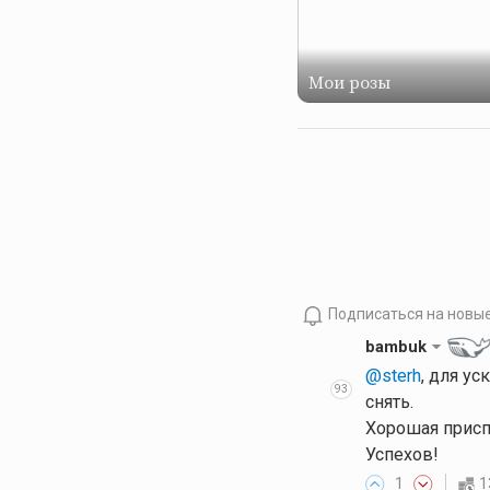
Мои розы
Подписаться на новы
bambuk
@sterh
, для у
93
снять.
Хорошая присп
Успехов!
1
1