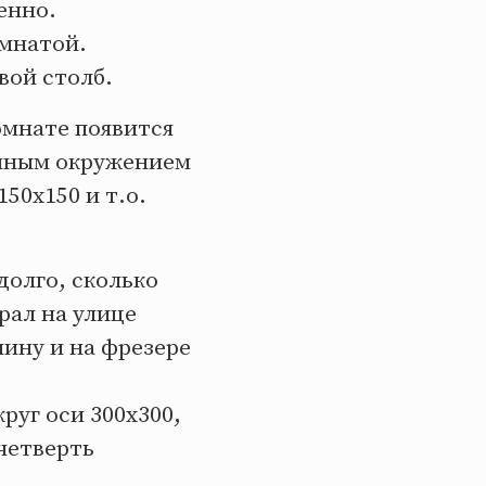
енно.
омнатой.
вой столб.
омнате появится
вянным окружением
50х150 и т.о.
долго, сколько
рал на улице
нину и на фрезере
руг оси 300х300,
 четверть