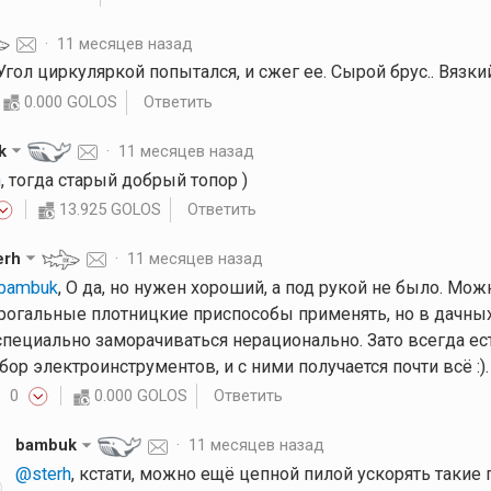
·
11 месяцев назад
 Угол циркуляркой попытался, и сжег ее. Сырой брус.. Вязки
0.000 GOLOS
Ответить
k
·
11 месяцев назад
h
, тогда старый добрый топор )
13.925 GOLOS
Ответить
erh
·
11 месяцев назад
bambuk
, О да, но нужен хороший, а под рукой не было. Мож
рогальные плотницкие приспособы применять, но в дачных
специально заморачиваться нерационально. Зато всегда е
бор электроинструментов, и с ними получается почти всё :).
0
0.000 GOLOS
Ответить
bambuk
·
11 месяцев назад
@sterh
, кстати, можно ещё цепной пилой ускорять такие