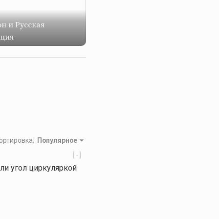
н и Русская
ация
ортировка
:
Популярное
[-]
или угол циркуляркой