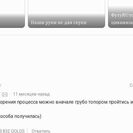
ФутуRUто
Наши руки не для скуки
цивилиз
е
С
·
11 месяцев назад
скорения процесса можно вначале грубо топором пройтись 
особа получилась)
3.832 GOLOS
Ответить