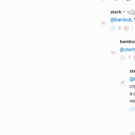
sterh
·
@bambuk
,
81
0
bambu
·
·
@ster
93
1
st
·
·
·
@
81
ст
а 
на
·
·
·
·
93