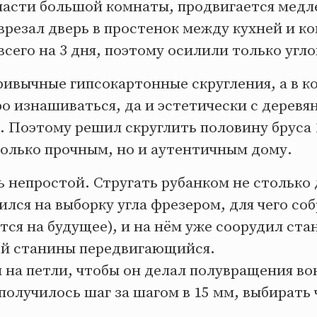
части большой комнаты, продвигается медл
резал дверь в простенок между кухней и к
всего на 3 дня, поэтому осилили только угло
ривычные гипсокартонные скругления, а в к
ро изнашиваться, да и эстетически с дере
. Поэтому решил скруглить половину бруса 1
только прочным, но и аутентичным дому.
ь непростой. Стругать рубанком не столько 
ился на выборку угла фрезером, для чего соб
тся на будущее), и на нём уже соорудил ста
той станины передвигающийся.
 на петли, чтобы он делал полувращения вок
получилось шаг за шагом в 15 мм, выбирать