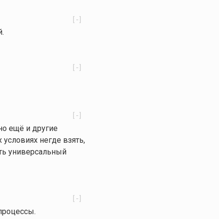
[-]
й.
[-]
[-]
но ещё и другие
 условиях негде взять,
сть универсальный
[-]
 процессы.