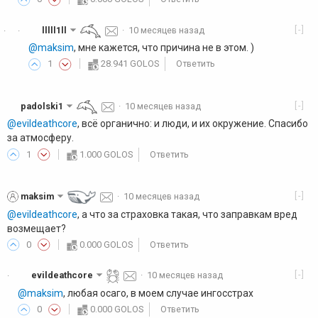
[-]
lllll1ll
·
10 месяцев назад
·
·
@maksim
, мне кажется, что причина не в этом. )
1
28.941 GOLOS
Ответить
[-]
padolski1
·
10 месяцев назад
@evildeathcore
, всё органично: и люди, и их окружение. Спасибо
за атмосферу.
1
1.000 GOLOS
Ответить
[-]
maksim
·
10 месяцев назад
@evildeathcore
, а что за страховка такая, что заправкам вред
возмещает?
0
0.000 GOLOS
Ответить
[-]
evildeathcore
·
10 месяцев назад
·
@maksim
, любая осаго, в моем случае ингосстрах
0
0.000 GOLOS
Ответить