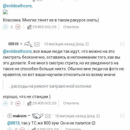
@evildeathcore
,
Классика. Многих тянет их в таком ракурсе снять)
2
29.835 GOLOS
Ответить
[-]
lllll1ll
·
10 месяцев назад
(ред. 2)
@evildeathcore
, все ваши люди так идут, что можно на это
смотреть бесконечно, оставаясь в непонимании того, как вы
это делаете. Я не много смотрю стрита, но из увиденного на
такое не способен больше никто. Обычно мне люди на фото не
нравятся, но вот ваши научили относиться ко всему иначе.
...расходы на ремонт заправочной колонки
хорошо, что не станции )
2
29.405 GOLOS
Ответить
[-]
maksim
·
10 месяцев назад
(ред. 2)
·
@lllll1ll
, так у ТС же 800 зум. Он и не палится 😊
0
0.000 GOLOS
Ответить