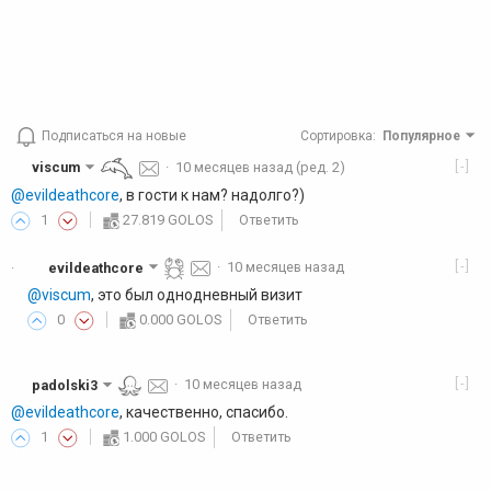
Подписаться на новые
Сортировка
:
Популярное
[-]
viscum
·
10 месяцев назад
(ред. 2)
@evildeathcore
, в гости к нам? надолго?)
1
27.819 GOLOS
Ответить
[-]
evildeathcore
·
10 месяцев назад
·
@viscum
, это был однодневный визит
0
0.000 GOLOS
Ответить
[-]
padolski3
·
10 месяцев назад
@evildeathcore
, качественно, спасибо.
1
1.000 GOLOS
Ответить