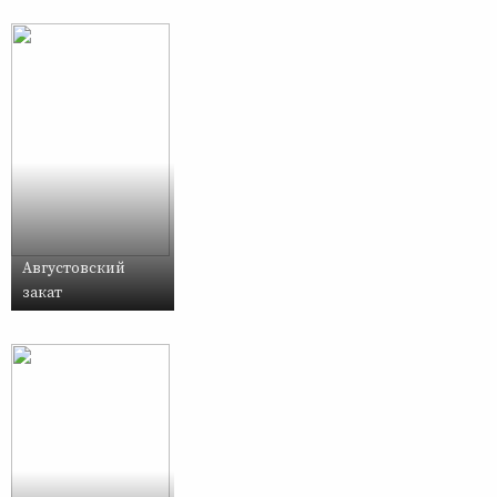
Августовский
закат