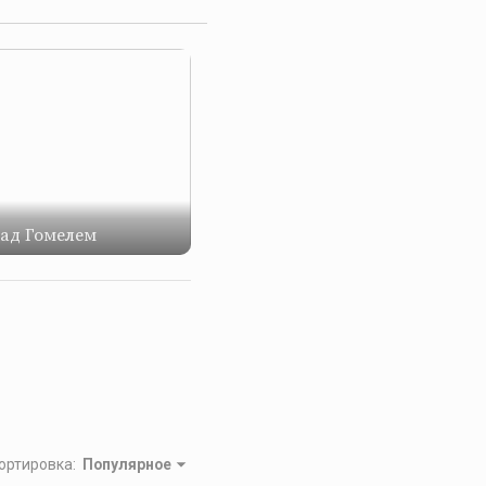
над Гомелем
ортировка
:
Популярное