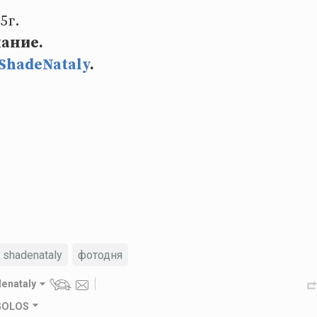
5г.
мание.
ShadeNataly
.
shadenataly
фотодня
enataly
 GOLOS