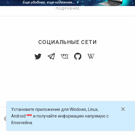
ПОДРОБНЕЕ
СОЦИАЛЬНЫЕ СЕТИ
×
Установите приложение для Windows, Linux,
Android
и получайте информацию напрямую с
© 2016-
2026
Голос Блоги — децентрализованная п
блокчейна
латформа, работающая на блокчейне Golos