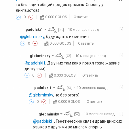
то был один общий предок праязык. Спрошу у
лингвистов)
0
0.000 GOLOS
Ответить
[-]
padolski1
·
10 месяцев назад
·
·
·
@glebminsky
, буду ждать их мнения
0
0.000 GOLOS
Ответить
[-]
glebminsky
·
10 месяцев назад
·
·
·
·
@padolski1
, Да у них там как я понял тоже жаркие
дискуссии)
0
0.000 GOLOS
Ответить
[-]
padolski1
·
10 месяцев назад
·
·
·
·
·
@glebminsky
, не без этого)
0
0.000 GOLOS
Ответить
[-]
glebminsky
·
10 месяцев назад
·
·
·
·
·
·
·
@padolski1
, Генетические связи дравидийских
языков с другими во многом спорны.