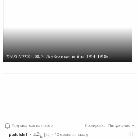
𝓓𝓝𝓔𝓥𝓝𝓘𝓚 02. 08. 2026 «Великая война. 1914–1918»
Подписаться на новые
Сортировка
:
Популярное
[-]
padolski1
·
10 месяцев назад