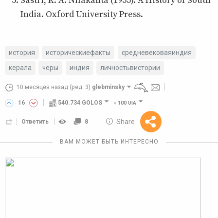
Sastri, K. A. Nilakanta (1955). A History of South
India. Oxford University Press.
история
историческиефакты
средневековаяиндия
керала
черы
индия
личностьвистории
10 месяцев назад
(ред. 3)
glebminsky
16
540.734 GOLOS
+
100 UIA
10 GOLOS
Share
Ответить
8
Reward
ВАМ МОЖЕТ БЫТЬ ИНТЕРЕСНО