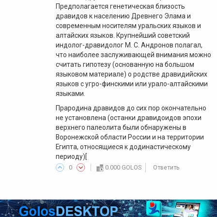
Предполагается генетическая близость
дравидов к населению Древнего Элама и
современным носителям уральских языков и
алтайских языков. Крупнейший советский
индолог-дравидолог М. С. Андронов полагал,
что наиболее заслуживающей внимания можно
считать гипотезу (основанную на большом
языковом материале) о родстве дравидийских
языков с угро-финскими или урало-алтайскими
языками.
Прародина дравидов до сих пор окончательно
не установлена (останки дравидоидов эпохи
верхнего палеолита были обнаружены в
Воронежской области России и на территории
Египта, относящиеся к додинастическому
периоду)[
0
0.000 GOLOS
Ответить