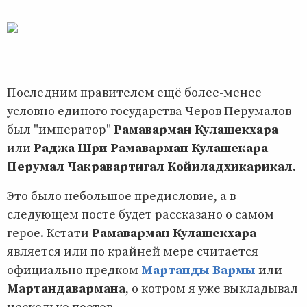
Последним правителем ещё более-менее
условно единого государства Черов Перумалов
был "император"
Рамаварман Кулашекхара
или
Раджа Шри Рамаварман Кулашекара
Перумал Чакравартигал Койиладхикарикал
.
Это было небольшое предисловие, а в
следующем посте будет рассказано о самом
герое. Кстати
Рамаварман Кулашекхара
является или по крайней мере считается
официально предком
Мартанды Вармы
или
Мартандавармана
, о котром я уже выкладывал