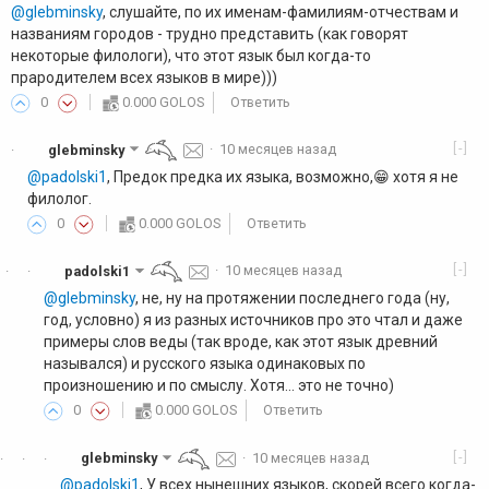
@glebminsky
, слушайте, по их именам-фамилиям-отчествам и
названиям городов - трудно представить (как говорят
некоторые филологи), что этот язык был когда-то
прародителем всех языков в мире)))
0
0.000 GOLOS
Ответить
[-]
glebminsky
·
10 месяцев назад
·
@padolski1
, Предок предка их языка, возможно,😁 хотя я не
филолог.
0
0.000 GOLOS
Ответить
[-]
padolski1
·
10 месяцев назад
·
·
@glebminsky
, не, ну на протяжении последнего года (ну,
год, условно) я из разных источников про это чтал и даже
примеры слов веды (так вроде, как этот язык древний
назывался) и русского языка одинаковых по
произношению и по смыслу. Хотя... это не точно)
0
0.000 GOLOS
Ответить
[-]
glebminsky
·
10 месяцев назад
·
·
·
@padolski1
, У всех нынешних языков, скорей всего когда-