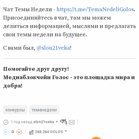
Чат Темы Недели -
https://t.me/TemaNedeliGolos
.
Присоединяйтесь в чат, там мы можем
делиться информацией, мыслями и предлагать
свои темы недели на будущее.
С вами был,
@slon21veka
!
Помогайте друг другу!
Медиаблокчейн Голос - это площадка мира и
добра!
конкурсы
теманедели
1 год назад
slon21veka
0
348.264 GOLOS