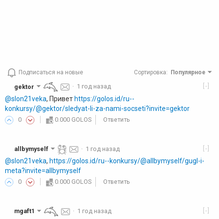
Подписаться на новые
Сортировка
:
Популярное
[-]
gektor
·
1 год назад
@slon21veka
, Привет
https://golos.id/ru--
konkursy/@gektor/sledyat-li-za-nami-socseti?invite=gektor
0
0.000 GOLOS
Ответить
[-]
allbymyself
·
1 год назад
@slon21veka
,
https://golos.id/ru--konkursy/@allbymyself/gugl-i-
meta?invite=allbymyself
0
0.000 GOLOS
Ответить
[-]
mgaft1
·
1 год назад