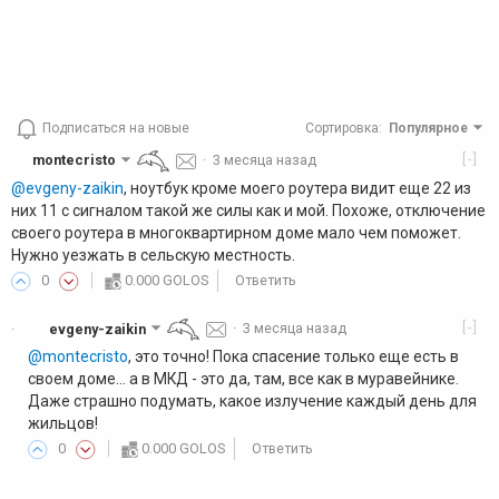
Подписаться на новые
Сортировка
:
Популярное
[-]
montecristo
·
3 месяца назад
@evgeny-zaikin
, ноутбук кроме моего роутера видит еще 22 из
них 11 с сигналом такой же силы как и мой. Похоже, отключение
своего роутера в многоквартирном доме мало чем поможет.
Нужно уезжать в сельскую местность.
0
0.000 GOLOS
Ответить
[-]
evgeny-zaikin
·
3 месяца назад
·
@montecristo
, это точно! Пока спасение только еще есть в
своем доме... а в МКД - это да, там, все как в муравейнике.
Даже страшно подумать, какое излучение каждый день для
жильцов!
0
0.000 GOLOS
Ответить