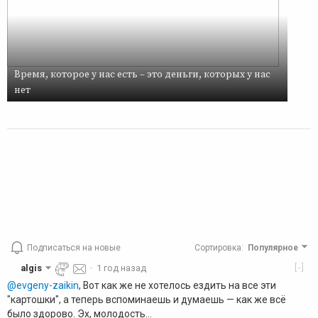
Время, которое у нас есть – это деньги, которых у нас
нет
Подписаться на новые
Сортировка
:
Популярное
[-]
algis
·
1 год назад
@evgeny-zaikin
, Вот как же не хотелось ездить на все эти
"картошки", а теперь вспоминаешь и думаешь — как же всё
было здорово. Эх, молодость...