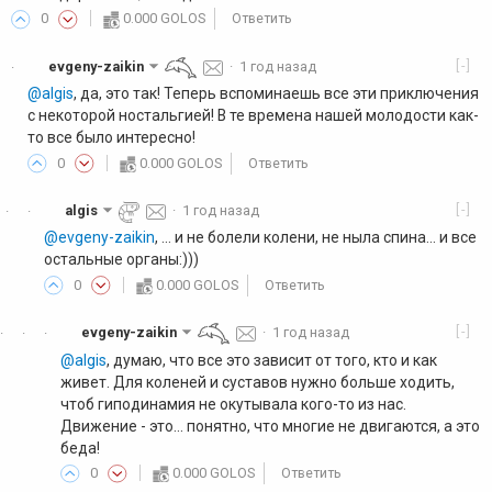
0
0.000 GOLOS
Ответить
[-]
evgeny-zaikin
·
1 год назад
·
@algis
, да, это так! Теперь вспоминаешь все эти приключения
с некоторой ностальгией! В те времена нашей молодости как-
то все было интересно!
0
0.000 GOLOS
Ответить
[-]
algis
·
1 год назад
·
·
@evgeny-zaikin
, ... и не болели колени, не ныла спина... и все
остальные органы:)))
0
0.000 GOLOS
Ответить
[-]
evgeny-zaikin
·
1 год назад
·
·
·
@algis
, думаю, что все это зависит от того, кто и как
живет. Для коленей и суставов нужно больше ходить,
чтоб гиподинамия не окутывала кого-то из нас.
Движение - это... понятно, что многие не двигаются, а это
беда!
0
0.000 GOLOS
Ответить