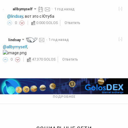
[-]
allbymyself
·
1 год назад
·
@lindsay
, вот это с Ютуба
0
0.000 GOLOS
Ответить
[-]
lindsay
·
1 год назад
@allbymyself
,
0
47.370 GOLOS
Ответить
ПОДРОБНЕЕ