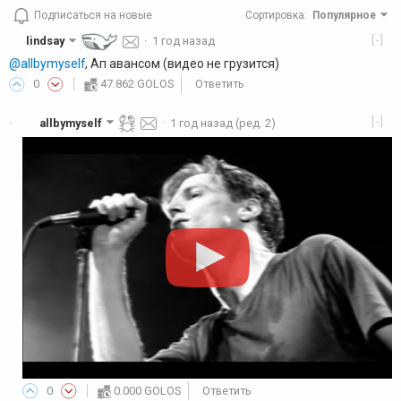
Подписаться на новые
Сортировка
:
Популярное
[-]
lindsay
·
1 год назад
@allbymyself
, Ап авансом (видео не грузится)
0
47.862 GOLOS
Ответить
[-]
allbymyself
·
1 год назад
(ред. 2)
·
0
0.000 GOLOS
Ответить