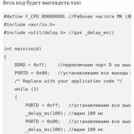
Весь код будет выглядеть так:
#define F_CPU 8000000UL //Рабочая частота МК (8МГ
#include <avr/io.h>

#include <util/delay.h> //для _delay_ms()

int main(void)

{

    DDRD = 0xff;    //переключаем порт D на выход
    PORTD = 0x00;   //устанавливаем все выходы по
    /* Replace with your application code */

    while (1)

    {

        PORTD = 0xff;   //устанавливаем все выхо
        _delay_ms(100); //ждем 100 мс

        PORTD = 0x00;   //устанавливаем все выхо
        _delay_ms(100); //ждем 100 мс
