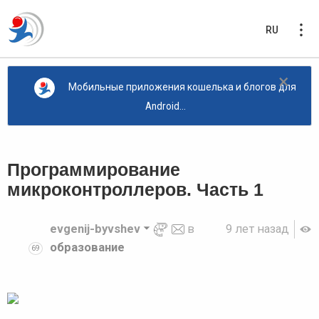
RU
×
Мобильные приложения кошелька и блогов для
Android...
Программирование
микроконтроллеров. Часть 1
evgenij-byvshev
в
9 лет назад
образование
69