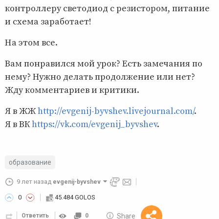
контроллеру светодиод с резистором, питание
и схема заработает!
На этом все.
Вам понравился мой урок? Есть замечания по
нему? Нужно делать продолжение или нет?
Жду комментариев и критики.
Я в ЖЖ
http://evgenij-byvshev.livejournal.com/
.
Я в ВК
https://vk.com/evgenij_byvshev
.
образование
9 лет назад
evgenij-byvshev
0
45.484 GOLOS
10 GOLOS
Share
Ответить
0
Reward