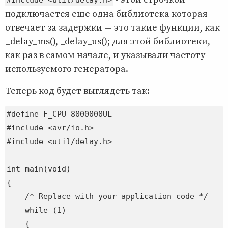
подключается еще одна библиотека которая
отвечает за задержки — это такие функции, как
_delay_ms(), _delay_us(); для этой библиотеки,
как раз в самом начале, и указывали частоту
используемого генератора.
Теперь код будет выглядеть так:
#define F_CPU 8000000UL

#include <avr/io.h>

#include <util/delay.h>

int main(void)

{

    /* Replace with your application code */

    while (1) 

    {
