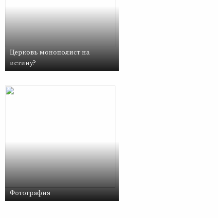
Церковь монополист на
истину?
Фотография