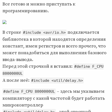
Все готово и можно приступать к
программированию.
В строке
подключается
#include <avr/io.h>
библиотека в которой находятся определения
констант, имен регистров и всего прочего, что
может понадобиться для выполнения базового
ввода-вывода.
Перед этой строчкой я вставил:
#define F_CPU
8000000UL
А после неё:
#include <util/delay.h>
– здесь мы указываем
#define F_CPU 8000000UL
компилятору с какой частотой будет работать
микроконтроллер
- этой строчкой
#include <util/delay.h>