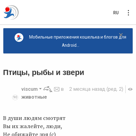
RU
×
Мобильные приложения кошелька и блогов для
Android...
Птицы, рыбы и звери
viscum
в
2 месяца назад
(ред. 2)
животные
90
В души людям смотрят
Вы их жалейте, люди,
Не обижайте зря (с)