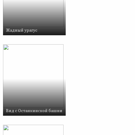
Жадный урагус
Вид с Останкинской башни