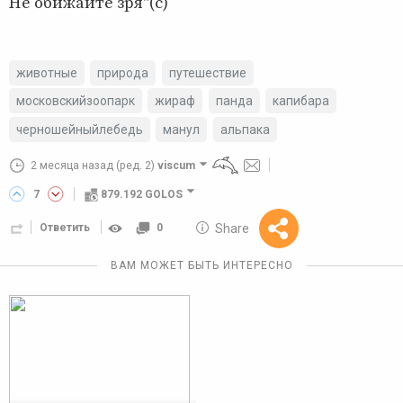
Не обижайте зря"(с)
животные
природа
путешествие
московскийзоопарк
жираф
панда
капибара
черношейныйлебедь
манул
альпака
2 месяца назад
(ред. 2)
viscum
7
879.192 GOLOS
10 GOLOS
Share
Ответить
0
Reward
ВАМ МОЖЕТ БЫТЬ ИНТЕРЕСНО