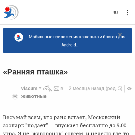
RU
×
Мобильные приложения кошелька и блогов для
Android...
«Ранняя пташка»
viscum
в
2 месяца назад
(ред. 5)
животные
90
Весь май всем, кто рано встает, Московский
зоопарк "подает" — впускает бесплатно до 9.00
утра. Я не "жаворонок" совсем, и неделю где-то