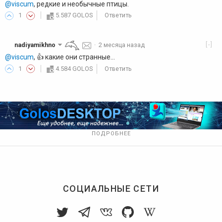
@viscum
, редкие и необычные птицы.
1
5.587 GOLOS
Ответить
[-]
nadiyamikhno
·
2 месяца назад
@viscum
, 👍️ какие они странные...
1
4.584 GOLOS
Ответить
ПОДРОБНЕЕ
СОЦИАЛЬНЫЕ СЕТИ