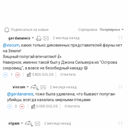
Подписаться на новые
Сортировка
:
Популярное
[-]
gerdananeis
·
2 месяца назад
@viscum
, каких только диковинных представителей фауны нет
на Земле!
Хищный попугай впечатлил! 👍️
Наверное, именно такой был у Джона Сильвера из "Острова
сокровищ", а вовсе не безобидный какаду 😄
1
5.826 GOLOS
Ответить
[-]
viscum
·
2 месяца назад
·
@gerdananeis
, тоже была удивлена, что бывают попугаи-
убийцы, всегда казались мирными птицами
0
0.000 GOLOS
Ответить
[-]
olgaxx
·
2 месяца назад