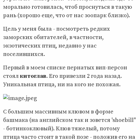
морально готовилась, чтоб проснуться в такую
рань (хорошо еще, что от нас зоопарк близко).
Цель у меня была - посмотреть редких
заморских обитателей, в частности,
экзотических птиц, недавно у нас
поселившихся.
Первый в моем списке пернатых вип-персон
стоял
китоглав
. Его привезли 2 года назад.
Уникальная птица, ни на кого не похожая.
С большим массивным клювом в форме
башмака (на английском так и зовется 'shoebill"
- ботинкоклювый). Клюв тяжелый, потому
птица часто стоит в такой позе - положив его на