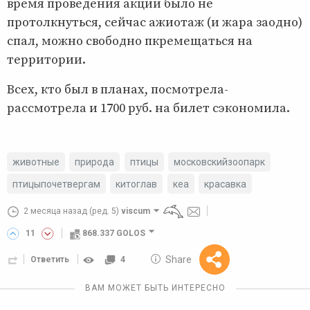
время проведения акции было не
протолкнуться, сейчас ажиотаж (и жара заодно)
спал, можно свободно пкремещаться на
территории.
Всех, кто был в планах, посмотрела-
рассмотрела и 1700 руб. на билет сэкономила.
животные
природа
птицы
московскийзоопарк
птицыпочетвергам
китоглав
кеа
красавка
2 месяца назад
(ред. 5)
viscum
11
868.337 GOLOS
10 GOLOS
Share
Ответить
4
Reward
ВАМ МОЖЕТ БЫТЬ ИНТЕРЕСНО