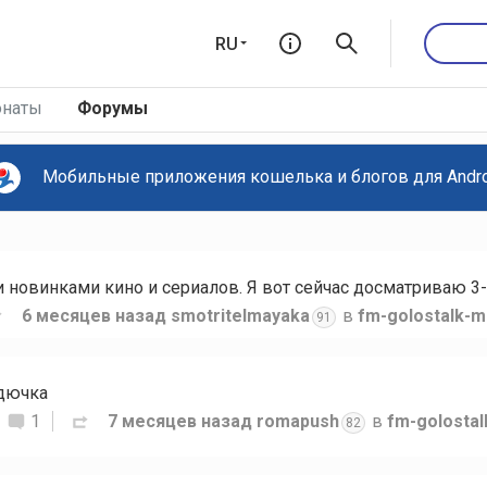
RU
наты
Форумы
Мобильные приложения кошелька и блогов для Androi
новинками кино и сериалов. Я вот сейчас досматриваю 3-
6 месяцев назад
smotritelmayaka
в
fm-golostalk-m
91
рдючка
1
7 месяцев назад
romapush
в
fm-golosta
82