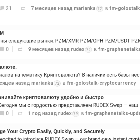
21
7 месяцев назад
marianka
в
fm-golostal
72
ZM
0
9 месяцев назад
rudex
в
fm-graphenetalk
79
валюте.
сяцев назад
marianka
в
fm-golostalk-cryptocurrency
72
нивайте криптовалюту удобно и быстро
0
1 год назад
rudex
в
fm-graphenetalks-upd
79
 Your Crypto Easily, Quickly, and Securely