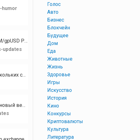
+
Голос
k-humor
+
Авто
+
Бизнес
+
Блокчейн
+
Будущее
Для токена PZM стали доступны следующие рынки: PZM/XMR PZM/GPH PZM/USDT PZM/gpUSD PZM/gpEUR…
+
Дом
s-updates
+
Еда
+
Животные
+
Жизнь
+
Здоровье
Кому нужны разные базы сообществ, чатов, каналов на тематику Криптовалюта? В наличии есть базы нескольких социальных…
+
Игры
+
Искусство
+
История
Привет, сообщество RUDEX! Сегодня мы с гордостью представляем RUDEX Swap — наш новый веб-интерфейс мгновенного…
+
Кино
ates
+
Конкурсы
+
Криптовалюты
+
Культура
+
Литература
Hello RUDEX community! We’re excited to introduce RUDEX Swap — our brand-new instant crypto exchange interface…