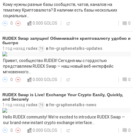
Кому нужны разные базы сообществ, чатов, каналов на
тематику Криптовалюта? В наличии есть базы нескольких
социальных…
0
0.000 GOLOS
0
RUDEX Swap запущен! Обменивайте криптовалюту удобно и
быстро
1 год назад
rudex
в
fm-graphenetalks-updates
79
Привет, сообщество RUDEX! Сегодня мы с гордостью
представляем RUDEX Swap — наш новый веб-интерфейс
мгновенного…
0
0.000 GOLOS
0
RUDEX Swap is Live! Exchange Your Crypto Easily, Quickly,
and Securely
1 год назад
rudex
в
fm-graphenetalks-news
79
Hello RUDEX community! We’re excited to introduce RUDEX Swap —
our brand-new instant crypto exchange interface…
0
0.000 GOLOS
0