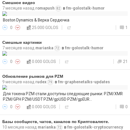
Смешное видео
7 месяцев назад
romapush
в
fm-golostalk-humor
82
Boston Dynamics & Верка Сердючка
0
25.000 GOLOS
1
Смешные картинки
7 месяцев назад
marianka
в
fm-golostalk-humor
72
0
0.000 GOLOS
21
Обновление рынков для PZM
9 месяцев назад
rudex
в
fm-graphenetalks-updates
79
Для токена PZM стали доступны следующие рынки: PZM/XMR
PZM/GPH PZM/USDT PZM/gpUSD PZM/gpEUR…
0
0.000 GOLOS
0
Базы сообществ, чатов, каналов по Криптовалюте.
10 месяцев назад
marianka
в
fm-golostalk-cryptocurrency
72