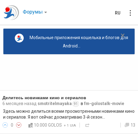
Форумы
RU
×
Мобильные приложения кошелька и блогов для
Android...
Делитесь новинками кино и сериалов
6 месяцев назад
smotritelmayaka
в
fm-golostalk-movie
91
Здесь можно делиться всеми просмотренными новинками кино
и сериалов. Я вот сейчас досматриваю 3-й сезон…
0
10.000 GOLOS
13
+
1 UIA