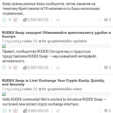
Кому нужны разные базы сообществ, чатов, каналов на
тематику Криптовалюта? В наличии есть базы нескольких
социальных…
0
0.000 GOLOS
0
RUDEX Swap запущен! Обменивайте криптовалюту удобно и
быстро
1 год назад
rudex
в
fm-graphenetalks-updates
79
Привет, сообщество RUDEX! Сегодня мы с гордостью
представляем RUDEX Swap — наш новый веб-интерфейс
мгновенного…
0
0.000 GOLOS
0
RUDEX Swap is Live! Exchange Your Crypto Easily, Quickly,
and Securely
1 год назад
rudex
в
fm-graphenetalks-news
79
Hello RUDEX community! We’re excited to introduce RUDEX Swap —
our brand-new instant crypto exchange interface…
0
0.000 GOLOS
0