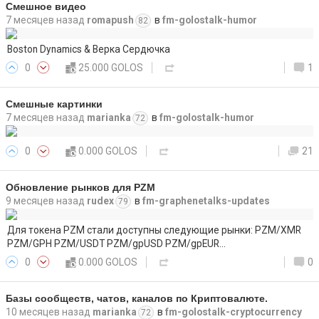
Смешное видео
7 месяцев назад
romapush
в
fm-golostalk-humor
82
Boston Dynamics & Верка Сердючка
0
25.000 GOLOS
1
Смешные картинки
7 месяцев назад
marianka
в
fm-golostalk-humor
72
0
0.000 GOLOS
21
Обновление рынков для PZM
9 месяцев назад
rudex
в
fm-graphenetalks-updates
79
Для токена PZM стали доступны следующие рынки: PZM/XMR
PZM/GPH PZM/USDT PZM/gpUSD PZM/gpEUR…
0
0.000 GOLOS
0
Базы сообществ, чатов, каналов по Криптовалюте.
10 месяцев назад
marianka
в
fm-golostalk-cryptocurrency
72