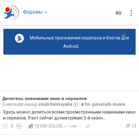
Форумы
RU
×
Мобильные приложения кошелька и блогов для
Android...
Делитесь новинками кино и сериалов
6 месяцев назад
smotritelmayaka
в
fm-golostalk-movie
91
Здесь можно делиться всеми просмотренными новинками кино
и сериалов. Я вот сейчас досматриваю 3-й сезон…
0
10.000 GOLOS
13
+
1 UIA