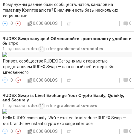
Кому нужны разные базы сообществ, чатов, каналов на
тематику Криптовалюта? В наличии есть базы нескольких
социальных…
0
0.000 GOLOS
0
RUDEX Swap запущен! Обменивайте криптовалюту удобно и
быстро
1 год назад
rudex
в
fm-graphenetalks-updates
79
Привет, сообщество RUDEX! Сегодня мы с гордостью
представляем RUDEX Swap — наш новый веб-интерфейс
мгновенного…
0
0.000 GOLOS
0
RUDEX Swap is Live! Exchange Your Crypto Easily, Quickly,
and Securely
1 год назад
rudex
в
fm-graphenetalks-news
79
Hello RUDEX community! We’re excited to introduce RUDEX Swap —
our brand-new instant crypto exchange interface…
0
0.000 GOLOS
0