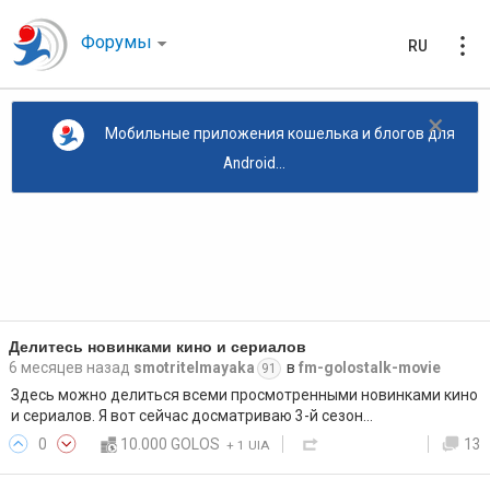
Форумы
RU
×
Мобильные приложения кошелька и блогов для
Android...
Делитесь новинками кино и сериалов
6 месяцев назад
smotritelmayaka
в
fm-golostalk-movie
91
Здесь можно делиться всеми просмотренными новинками кино
и сериалов. Я вот сейчас досматриваю 3-й сезон…
0
10.000 GOLOS
13
+
1 UIA