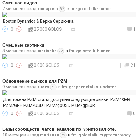
Смешное видео
7 месяцев назад
romapush
в
fm-golostalk-humor
82
Boston Dynamics & Верка Сердючка
0
25.000 GOLOS
1
Смешные картинки
8 месяцев назад
marianka
в
fm-golostalk-humor
72
0
0.000 GOLOS
21
Обновление рынков для PZM
9 месяцев назад
rudex
в
fm-graphenetalks-updates
79
Для токена PZM стали доступны следующие рынки: PZM/XMR
PZM/GPH PZM/USDT PZM/gpUSD PZM/gpEUR…
0
0.000 GOLOS
0
Базы сообществ, чатов, каналов по Криптовалюте.
10 месяцев назад
marianka
в
fm-golostalk-cryptocurrency
72