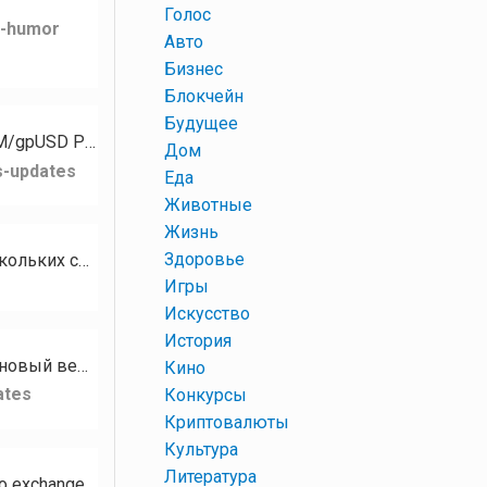
+
Голос
k-humor
+
Авто
+
Бизнес
+
Блокчейн
+
Будущее
Для токена PZM стали доступны следующие рынки: PZM/XMR PZM/GPH PZM/USDT PZM/gpUSD PZM/gpEUR…
+
Дом
s-updates
+
Еда
+
Животные
+
Жизнь
+
Здоровье
Кому нужны разные базы сообществ, чатов, каналов на тематику Криптовалюта? В наличии есть базы нескольких социальных…
+
Игры
+
Искусство
+
История
Привет, сообщество RUDEX! Сегодня мы с гордостью представляем RUDEX Swap — наш новый веб-интерфейс мгновенного…
+
Кино
ates
+
Конкурсы
+
Криптовалюты
+
Культура
+
Литература
Hello RUDEX community! We’re excited to introduce RUDEX Swap — our brand-new instant crypto exchange interface…