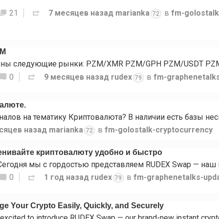
21
7 месяцев назад
marianka
в
fm-golostal
72
ZM
0
9 месяцев назад
rudex
в
fm-graphenetalk
79
валюте.
сяцев назад
marianka
в
fm-golostalk-cryptocurrency
72
нивайте криптовалюту удобно и быстро
0
1 год назад
rudex
в
fm-graphenetalks-upd
79
 Your Crypto Easily, Quickly, and Securely