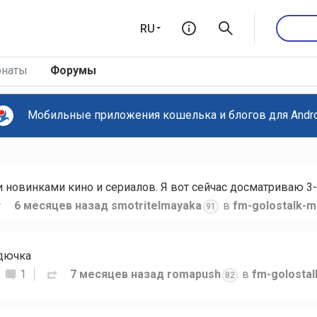
RU
наты
Форумы
Мобильные приложения кошелька и блогов для Androi
новинками кино и сериалов. Я вот сейчас досматриваю 3-
6 месяцев назад
smotritelmayaka
в
fm-golostalk-m
91
рдючка
1
7 месяцев назад
romapush
в
fm-golosta
82